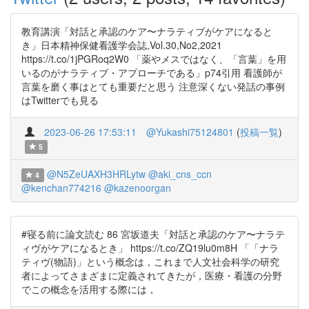
教育講演「対話と承認のケア〜ナラティブがケアになると
き」日本精神保健看護学会誌,Vol.30,No2,2021
https://t.co/1jPGRoq2W0 「薬やメスではなく、「言葉」を用
いるのがナラティブ・アプローチである」p74引用 看護師が
言葉を磨く事はとても重要だと思う 注意深くない発話の事例
はTwitterでも見る
2023-06-26 17:53:11
@Yukashi75124801
(
投稿一覧
)
5
@N5ZeUAXH3HRLytw
@aki_cns_ccn
4
@kenchan774216
@kazenoorgan
#寝る前に論文読む 86 宮坂道夫「対話と承認のケア〜ナラテ
ィヴがケアになるとき」 https://t.co/ZQ19lu0m8H 「「ナラ
ティヴ(物語)」という概念は，これまで人文社会科学の研究
者によってさまざまに定義されてきたが，医療・看護の分野
でこの概念を活用する際には，