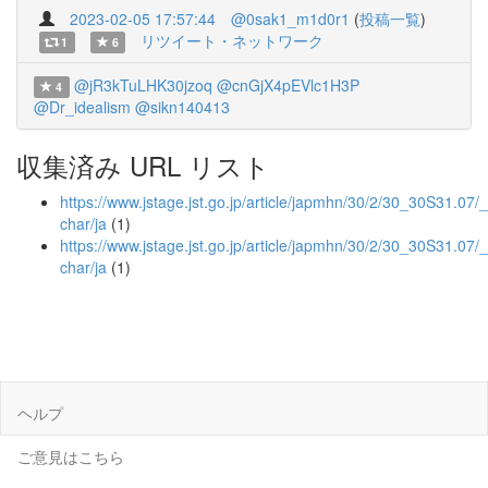
2023-02-05 17:57:44
@0sak1_m1d0r1
(
投稿一覧
)
リツイート・ネットワーク
1
6
@jR3kTuLHK30jzoq
@cnGjX4pEVlc1H3P
4
@Dr_idealism
@sikn140413
収集済み URL リスト
https://www.jstage.jst.go.jp/article/japmhn/30/2/30_30S31.07/_
char/ja
(1)
https://www.jstage.jst.go.jp/article/japmhn/30/2/30_30S31.07/_
char/ja
(1)
ヘルプ
ご意見はこちら