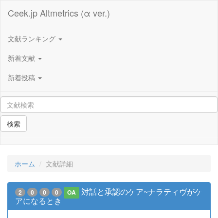
Ceek.jp Altmetrics (α ver.)
文献ランキング
新着文献
新着投稿
検索
ホーム
文献詳細
対話と承認のケア~ナラティヴがケ
2
0
0
0
OA
アになるとき