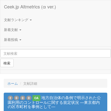
Ceek.jp Altmetrics (α ver.)
文献ランキング
新着文献
新着投稿
検索
ホーム
文献詳細
地方自治体の条例で明示された公
2
0
0
0
OA
園利用のコントロールに関する規定状況 ―東京都内
の区市町村を事例として―