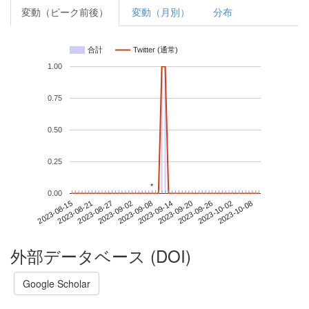
変動（ピーク前後）
変動（月別）
分布
合計
Twitter (通常)
1.00
0.75
0.50
0.25
*
*
0.00
2023-10-02
2023-08-15
2023-09-02
2023-09-20
2023-10-08
2023-08-21
2023-09-08
2023-09-26
2023-08-27
2023-09-14
外部データベース (DOI)
Google Scholar