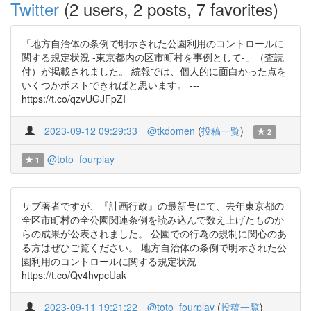
Twitter
(2 users, 2 posts, 7 favorites)
「地方自治体の条例で明示された公園利用のコントロールに
関する規定状況 ‐東京都内の区市町村を事例として‐」（査読
付）が掲載されました。 続報では、個人的に面白かった点を
いくつかポストできればと思います。 ---
https://t.co/qzvUGJFpZI
2023-09-12 09:29:33
@tkdomen
(
投稿一覧
)
2
@toto_fourplay
1
サブ著者ですが、『計画行政』の最新号にて、去年東京都の
全区市町村の全公園関連条例を読み込んで数え上げたものか
らの成果が公表されました。 公園での行為の規制に関心のあ
る方はぜひご覧ください。 地方自治体の条例で明示された公
園利用のコントロールに関する規定状況
https://t.co/Qv4hvpcUak
2023-09-11 19:21:22
@toto_fourplay
(
投稿一覧
)