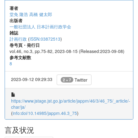
著者
堂免 隆浩
高橋 健太郎
出版者
一般社団法人 日本計画行政学会
雑誌
計画行政
(
ISSN:03872513
)
巻号頁・発行日
vol.46, no.3, pp.75-82, 2023-08-15 (Released:2023-09-08)
参考文献数
8
2023-09-12 09:29:33
Twitter
2 + 7
https://www.jstage.jst.go.jp/article/jappm/46/3/46_75/_article/-
char/ja/
(
info:doi/10.14985/jappm.46.3_75
)
言及状況