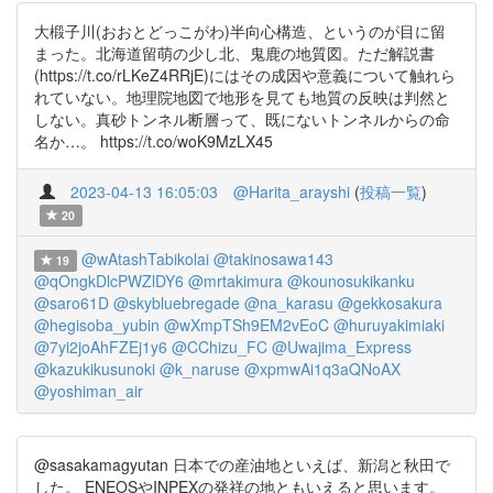
大椴子川(おおとどっこがわ)半向心構造、というのが目に留
まった。北海道留萌の少し北、鬼鹿の地質図。ただ解説書
(https://t.co/rLKeZ4RRjE)にはその成因や意義について触れら
れていない。地理院地図で地形を見ても地質の反映は判然と
しない。真砂トンネル断層って、既にないトンネルからの命
名か…。 https://t.co/woK9MzLX45
2023-04-13 16:05:03
@Harita_arayshi
(
投稿一覧
)
20
@wAtashTabikolai
@takinosawa143
19
@qOngkDlcPWZlDY6
@mrtakimura
@kounosukikanku
@saro61D
@skybluebregade
@na_karasu
@gekkosakura
@hegisoba_yubin
@wXmpTSh9EM2vEoC
@huruyakimiaki
@7yi2joAhFZEj1y6
@CChizu_FC
@Uwajima_Express
@kazukikusunoki
@k_naruse
@xpmwAi1q3aQNoAX
@yoshiman_air
@sasakamagyutan 日本での産油地といえば、新潟と秋田で
した。 ENEOSやINPEXの発祥の地ともいえると思います。