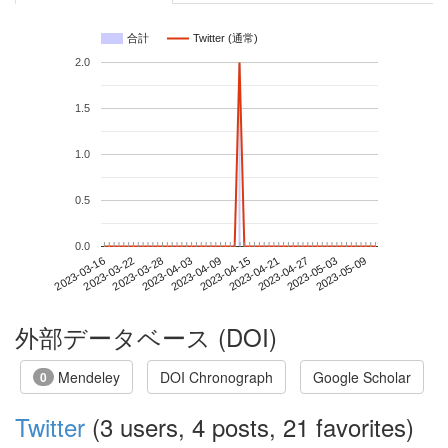
合計
Twitter (通常)
2.0
1.5
1.0
0.5
0.0
2023-05-03
2023-03-16
2023-04-03
2023-04-21
2023-05-09
2023-03-22
2023-04-09
2023-04-27
2023-03-28
2023-04-15
外部データベース (DOI)
Mendeley
DOI Chronograph
Google Scholar
0
Twitter
(3 users, 4 posts, 21 favorites)