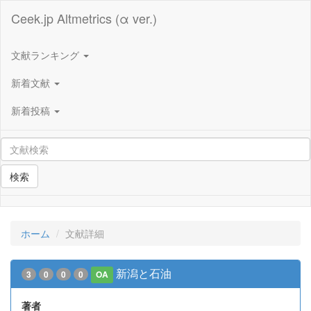
Ceek.jp Altmetrics (α ver.)
文献ランキング
新着文献
新着投稿
検索
ホーム
文献詳細
新潟と石油
3
0
0
0
OA
著者