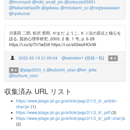
@tmmmych
@miki_small_pin
@cotocoto55551
@NakanishiyaSh
@gakeau
@mizukami_yu
@negiyaaaaaan
@ryokomai
川喜田 二郎, 松沢 哲郎, やまだ ようこ, ＫＪ法の原点と核心を
語る, 質的心理学研究, 2003, 2 巻, 1 号, p. 6-28
https://t.co/IpTh7iwDiX https://t.co/s5S4sIHOcW
2022-02-19 21:09:04
@satotster1
(
投稿一覧
)
4
@jaqp2023_x
@kubochi_ukyo
@km_jetta
4
@bizihure_com
収集済み URL リスト
https://www.jstage.jst.go.jp/article/jaqp/2/1/2_6/_article/-
char/ja/
(1)
https://www.jstage.jst.go.jp/article/jaqp/2/1/2_6/_pdf
(3)
https://www.jstage.jst.go.jp/article/jaqp/2/1/2_6/_pdf/-char/ja
(2)