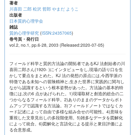
著者
川喜田 二郎
松沢 哲郎
やまだ ようこ
出版者
日本質的心理学会
雑誌
質的心理学研究
(
ISSN:24357065
)
巻号頁・発行日
vol.2, no.1, pp.6-28, 2003 (Released:2020-07-05)
フィールド科学と質的方法論の開拓者であるKJ 法創始者の川
喜田二郎さん(1920- )にインタビューをし,現場の語り口を生
かして要点をまとめた。KJ 法の発想の原点には,今西学派の
特徴である未知への冒険精神と,生きた世界に実践的に関与し
ながら認識するという根本姿勢があった。方法論の基本的特
徴には,次の6 点があげられた。1)現場取材と創造的総合の二
つからなるフィールド科学。2)ありのままのデータからボト
ムアップで認識する方法論。3)フィールドノートではなくカ
ード記述によって自由で多様な組み合せの可能性。4)意味を
重視した文章見出しの多段階使用。5)雑多なデータを図解化
によって統合。6)図解化と言語化による提示と衆目評価によ
る合意形成。