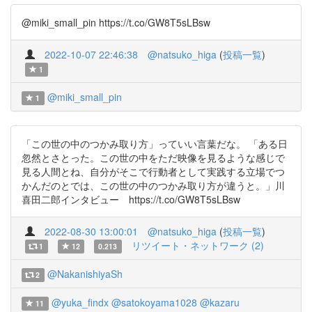
@miki_small_pin https://t.co/GW8T5sLBsw
2022-10-07 22:46:38
@natsuko_higa
(
投稿一覧
)
1
@miki_small_pin
1
「この世の中のつかみ取り方」っていい言葉だな。 「ある日
忽然とさとった。この世の中をただ映像を見るような感じで
見る人間とね、自分がそこで行動者として実践する立場でつ
かんだのとでは、この世の中のつかみ取り方が違うと。」川
喜田二郎インタビュー https://t.co/GW8T5sLBsw
2022-08-30 13:00:01
@natsuko_higa
(
投稿一覧
)
リツイート・ネットワーク (2)
1
12
0.213
@NakanishiyaSh
2
@yuka_findx
@satokoyama1028
@kazaru
11