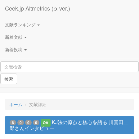
Ceek.jp Altmetrics (α ver.)
文献ランキング
新着文献
新着投稿
検索
ホーム
文献詳細
KJ法の原点と核心を語る 川喜田二
6
0
0
0
OA
郎さんインタビュー