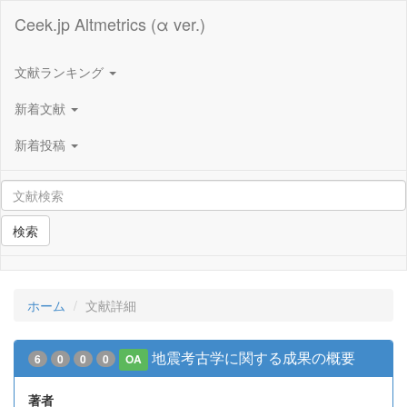
Ceek.jp Altmetrics (α ver.)
文献ランキング
新着文献
新着投稿
検索
ホーム
文献詳細
地震考古学に関する成果の概要
6
0
0
0
OA
著者