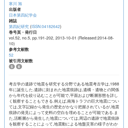
寒川 旭
出版者
日本第四紀学会
雑誌
第四紀研究
(
ISSN:04182642
)
巻号頁・発行日
vol.52, no.5, pp.191-202, 2013-10-01 (Released:2014-08-
10)
参考文献数
52
被引用文献数
5
6
考古学の遺跡で地震を研究する分野である地震考古学は,1988
年に誕生した.遺跡に刻まれた地震痕跡は,遺構・遺物との関係
から年代を絞り込むことが可能で,平面および断層形態を詳し
く観察することもできる.例えば,南海トラフの巨大地震につい
ては,文字記録から発生の歴史がかなり把握されているが,地震
痕跡の発見によって史料の空白を埋めることが可能である.ま
た,活断層から発生した地震については,周辺の遺跡で地震痕跡
を観察することによって,地震動による地盤災害の様子がわか