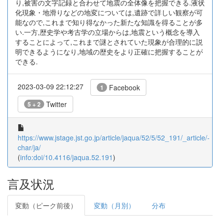
り,被害の文字記録と合わせて地震の全体像を把握できる.液状
化現象・地滑りなどの地変については,遺跡で詳しい観察が可
能なので,これまで知り得なかった新たな知識を得ることが多
い.一方,歴史学や考古学の立場からは,地震という概念を導入
することによって,これまで謎とされていた現象が合理的に説
明できるようになり,地域の歴史をより正確に把握することが
できる.
2023-03-09 22:12:27
Facebook
1
Twitter
5 + 2
https://www.jstage.jst.go.jp/article/jaqua/52/5/52_191/_article/-
char/ja/
(
info:doi/10.4116/jaqua.52.191
)
言及状況
変動（ピーク前後）
変動（月別）
分布