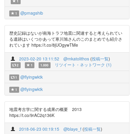
1
@pmagshib
1
歴史記録はないが南海トラフ地震に関連すると考えられてい
る遺跡はいくつかあって寒川旭さんのこのまとめでも紹介さ
れています https://t.co/8jUOgywTMe
2023-02-20 13:11:52
@mkatolithos
(
投稿一覧
)
リツイート・ネットワーク (1)
2
1
1.000
@flyingwktk
1
@flyingwktk
1
地震考古学に関する成果の概要 2013
https://t.co/9rAC2q136K
2018-06-23 00:19:15
@blaye_f
(
投稿一覧
)