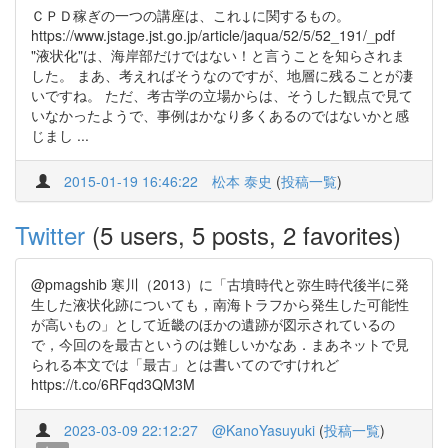
ＣＰＤ稼ぎの一つの講座は、これ↓に関するもの。
https://www.jstage.jst.go.jp/article/jaqua/52/5/52_191/_pdf
"液状化"は、海岸部だけではない！と言うことを知らされま
した。 まあ、考えればそうなのですが、地層に残ることが凄
いですね。 ただ、考古学の立場からは、そうした観点で見て
いなかったようで、事例はかなり多くあるのではないかと感
じまし ...
2015-01-19 16:46:22
松本 泰史
(
投稿一覧
)
Twitter
(5 users, 5 posts, 2 favorites)
@pmagshib 寒川（2013）に「古墳時代と弥生時代後半に発
生した液状化跡についても，南海トラフから発生した可能性
が高いもの」として近畿のほかの遺跡が図示されているの
で，今回のを最古というのは難しいかなあ．まあネットで見
られる本文では「最古」とは書いてのですけれど
https://t.co/6RFqd3QM3M
2023-03-09 22:12:27
@KanoYasuyuki
(
投稿一覧
)