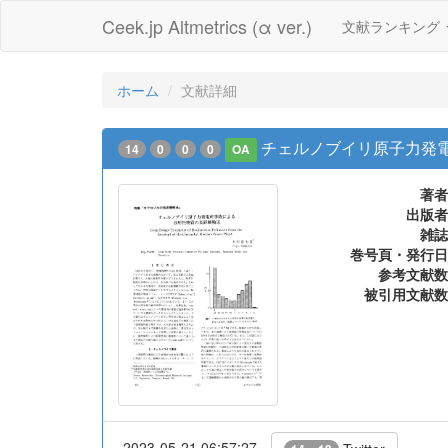
Ceek.jp Altmetrics (α ver.)
文献ランキング
ホーム
文献詳細
チェルノブイリ原子力発
14
0
0
0
OA
著者
出版者
雑誌
巻号頁・発行日
参考文献数
被引用文献数
2023-05-21 06:57:27