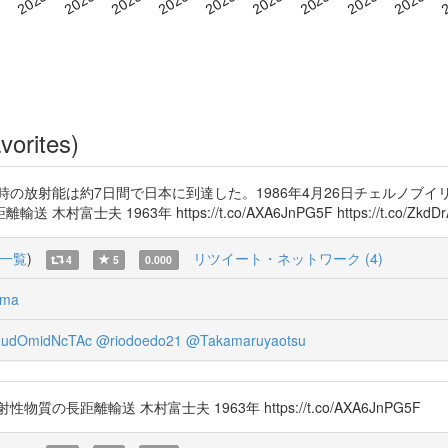
vorites)
の放射能は約7日間で日本に到達した。1986年4月26日チェルノブイリ
963年 https://t.co/AXA6JnPG5F https://t.co/ZkdDr
一覧
)
リツイート・ネットワーク (4)
4
5
0.000
vma
udOmidNcTAc
@riodoedo21
@Takamaruyaotsu
距離輸送 木村富士夫 1963年 https://t.co/AXA6JnPG5F