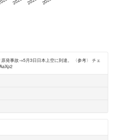
原発事故→5月3日日本上空に到達。 〈参考〉 チェ
AaXp2