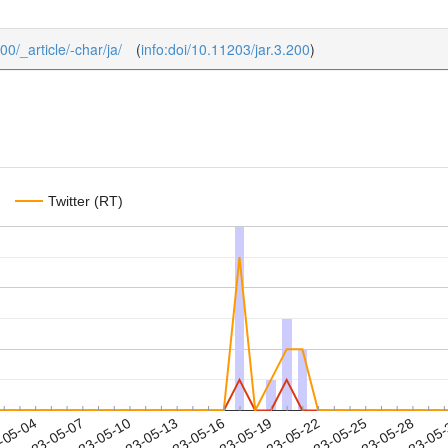
00/_article/-char/ja/
(
info:doi/10.11203/jar.3.200
)
Twitter (RT)
2023-05-25
2023-05-28
2023-05
-05-04
2
2023-05-07
2023-05-10
2023-05-13
2023-05-16
2023-05-19
2023-05-22