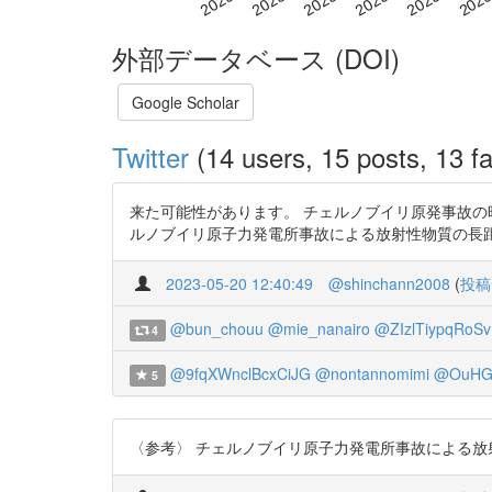
外部データベース (DOI)
Google Scholar
Twitter
(14 users, 15 posts, 13 fa
来た可能性があります。 チェルノブイリ原発事故の時
ルノブイリ原子力発電所事故による放射性物質の長距離輸送 木村富士夫 1
2023-05-20 12:40:49
@shinchann2008
(
投稿
@bun_chouu
@mie_nanairo
@ZIzlTiypqRoS
4
@9fqXWnclBcxCiJG
@nontannomimi
@OuHG
5
〈参考〉 チェルノブイリ原子力発電所事故による放射性物質の長