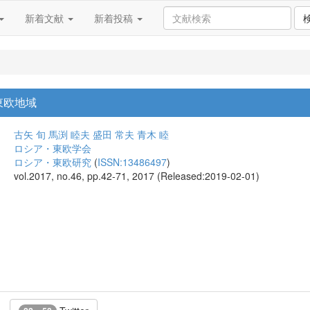
新着文献
新着投稿
東欧地域
古矢 旬
馬渕 睦夫
盛田 常夫
青木 睦
ロシア・東欧学会
ロシア・東欧研究
(
ISSN:13486497
)
vol.2017, no.46, pp.42-71, 2017 (Released:2019-02-01)