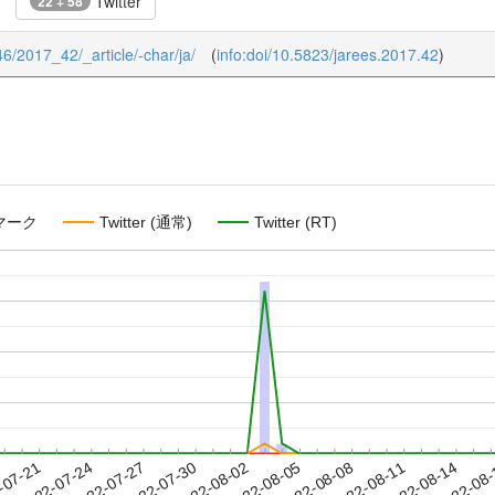
Twitter
22 + 58
/46/2017_42/_article/-char/ja/
(
info:doi/10.5823/jarees.2017.42
)
マーク
Twitter (通常)
Twitter (RT)
2022-08-11
2022-08-14
2022-08
-07-21
2
2022-07-24
2022-07-27
2022-07-30
2022-08-02
2022-08-05
2022-08-08