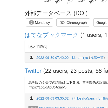
外部データベース (DOI)
Mendeley
DOI Chronograph
Google
0
はてなブックマーク
(1 users, 1
[あとで読む]
2022-09-30 07:42:00
id:namiryu
(
投稿一覧
)
Twitter
(22 users, 23 posts, 58 fa
馬渕氏の学会での議論は以下参照。事実関係の誤認
https://t.co/dApCoASabO
2022-08-03 03:35:32
@HosakaSanshiro
(
投
@realistjp
@Ohtsune2nd
@Kaoruw143
@NIK