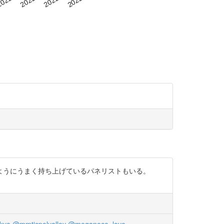
ようにうまく持ち上げているパネリストもいる。
kyo
@mmticpolyalloy
@meganeco_love