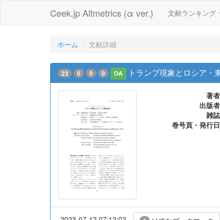
Ceek.jp Altmetrics (α ver.)
文献ランキング
ホーム
文献詳細
トランプ現象とロシア・
23
0
0
0
OA
著者
出版者
雑誌
巻号頁・発行日
2023-07-12 07:12:02