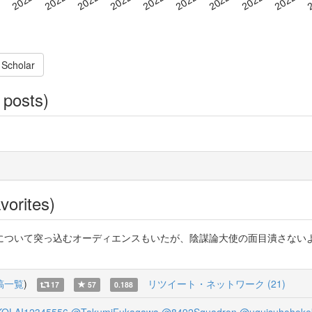
 Scholar
 posts)
vorites)
について突っ込むオーディエンスもいたが、陰謀論大使の面目潰さない
稿一覧
)
リツイート・ネットワーク (21)
17
57
0.188
OLAI12345556
@TakumiFukagawa
@8492Squadron
@uguisuhohoke