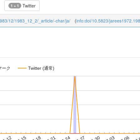
Twitter
1 + 1
/1983/12/1983_12_2/_article/-char/ja/
(
info:doi/10.5823/jarees1972.19
マーク
Twitter (通常)