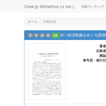
Ceek.jp Altmetrics (α ver.)
文献ランキング
ホーム
文献詳細
対ソ経済制裁をめぐる西側
2
0
0
0
OA
著者
出版者
雑誌
巻号頁・発行日