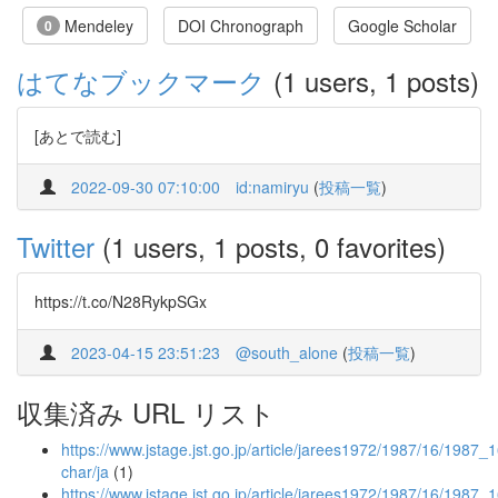
Mendeley
DOI Chronograph
Google Scholar
0
はてなブックマーク
(1 users, 1 posts)
[あとで読む]
2022-09-30 07:10:00
id:namiryu
(
投稿一覧
)
Twitter
(1 users, 1 posts, 0 favorites)
https://t.co/N28RykpSGx
2023-04-15 23:51:23
@south_alone
(
投稿一覧
)
収集済み URL リスト
https://www.jstage.jst.go.jp/article/jarees1972/1987/16/1987_1
char/ja
(1)
https://www.jstage.jst.go.jp/article/jarees1972/1987/16/1987_