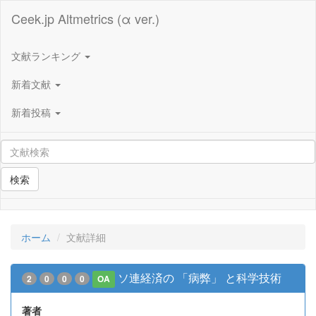
Ceek.jp Altmetrics (α ver.)
文献ランキング
新着文献
新着投稿
検索
ホーム
文献詳細
ソ連経済の 「病弊」 と科学技術
2
0
0
0
OA
著者