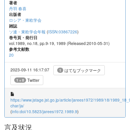
著者
丹羽 春喜
出版者
ロシア・東欧学会
雑誌
ソ連・東欧学会年報
(
ISSN:03867226
)
巻号頁・発行日
vol.1989, no.18, pp.9-19, 1989 (Released:2010-05-31)
参考文献数
20
2023-09-11 16:17:07
はてなブックマーク
1
Twitter
1 + 0
https://www.jstage.jst.go.jp/article/jarees1972/1989/18/1989_18_9
char/ja/
(
info:doi/10.5823/jarees1972.1989.9
)
言及状況