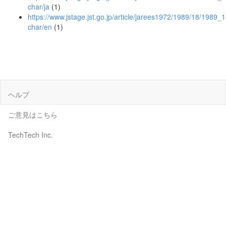
char/ja
(1)
https://www.jstage.jst.go.jp/article/jarees1972/1989/18/1989_
char/en
(1)
ヘルプ
ご意見はこちら
TechTech Inc.