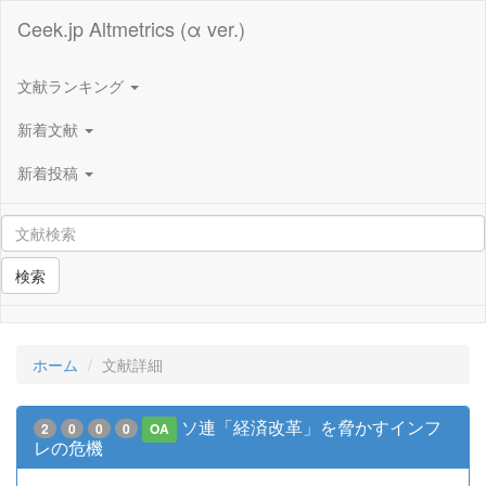
Ceek.jp Altmetrics (α ver.)
文献ランキング
新着文献
新着投稿
検索
ホーム
文献詳細
ソ連「経済改革」を脅かすインフ
2
0
0
0
OA
レの危機