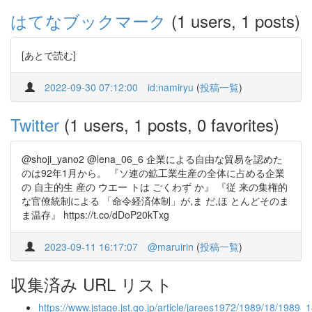
はてなブックマーク
(1 users, 1 posts)
[あとで読む]
2022-09-30 07:12:00
id:namiryu
(
投稿一覧
)
Twitter
(1 users, 1 posts, 0 favorites)
@shoji_yano2 @lena_06_6 企業による自由な貿易を認めた
のは92年1月から。 『ソ連の鉱工業生産の全体に占める企業
の 自主的生 産の ウエー トは ごくわず か』 『従 来の集権的
な官僚統制による 「命令経済体制」が,ま だ,ほ とんどそのま
ま温存』 https://t.co/dDoP20kTxg
2023-09-11 16:17:07
@maruirin
(
投稿一覧
)
収集済み URL リスト
https://www.jstage.jst.go.jp/article/jarees1972/1989/18/1989_1