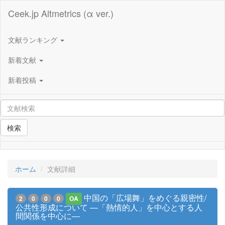
Ceek.jp Altmetrics (α ver.)
文献ランキング
新着文献
新着投稿
検索
ホーム
文献詳細
中国の「広場舞」をめぐる親密性/
2
0
0
0
OA
公共性形成について ―「熱情的人」を中心とする人
間関係を中心に―