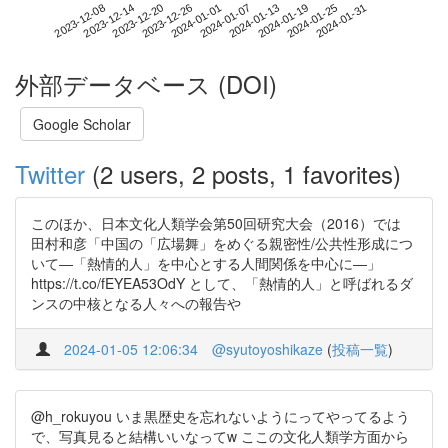
2024-01-25
2023-12-08
2023-12-26
2024-01-13
2024-01-31
2023-12-14
2024-01-01
2024-01-19
2023-12-20
2024-01-07
外部データベース (DOI)
Google Scholar
Twitter
(2 users, 2 posts, 1 favorites)
このほか、日本文化人類学会第50回研究大会（2016）では
田村和彦「中国の「広場舞」をめぐる親密性/公共性形成につ
いて―「熱情的人」を中心とする人間関係を中心に―」
https://t.co/fEYEA53OdY として、「熱情的人」と呼ばれるダ
ンスの中核となる人々への報告や
2024-01-05 12:06:34
@syutoyoshikaze
(
投稿一覧
)
@h_rokuyou いま黒歴史を忘れないようにってやってるよう
で、写真見ると結構いいなってw ここの文化人類学方面から