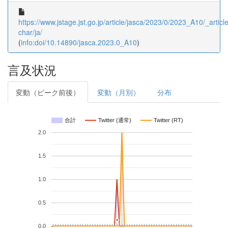
https://www.jstage.jst.go.jp/article/jasca/2023/0/2023_A10/_article
char/ja/
(
info:doi/10.14890/jasca.2023.0_A10
)
言及状況
変動（ピーク前後）
変動（月別）
分布
合計
Twitter (通常)
Twitter (RT)
2.0
1.5
1.0
0.5
*
*
0.0