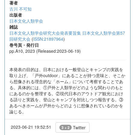
著者
古川 不可知
出版者
日本文化人類学会
雑誌
日本文化人類学会研究大会発表要旨集 日本文化人類学会第57
回研究大会
(
ISSN:21897964
)
巻号頁・発行日
pp.A10, 2023 (Released:2023-06-19)
本発表の目的は、日本における一般登山とキャンプの実践を
取り上げ、「戸外outdoor」にあることが持つ意味と、そこか
ら想像される理念的な「ホーム」について考察することであ
る。具体的には、①戸外と人類学がどのような関わりのもと
にあるのかを整理する。②現代日本のアウトドア観光におけ
る語りと実践を、登山とキャンプを対比しつつ報告する。③
あるべきホームが戸外からどのように想像されているのかを
論じる。
2023-06-21 19:52:51
Twitter
3 + 2