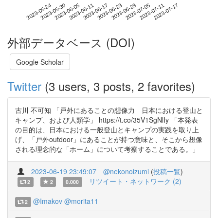
2023-07-11
2023-05-24
2023-06-11
2023-06-29
2023-07-17
2023-05-30
2023-06-17
2023-07-05
2023-06-05
2023-06-23
外部データベース (DOI)
Google Scholar
Twitter
(3 users, 3 posts, 2 favorites)
古川 不可知 「戸外にあることの想像力 日本における登山と
キャンプ、および人類学」 https://t.co/35V1SgNlIy 「本発表
の目的は、日本における一般登山とキャンプの実践を取り上
げ、「戸外outdoor」にあることが持つ意味と、そこから想像
される理念的な「ホーム」について考察することである。」
2023-06-19 23:49:07
@nekonoizumi
(
投稿一覧
)
リツイート・ネットワーク (2)
2
2
0.000
@Imakov
@morita11
2