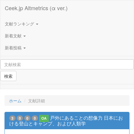
Ceek.jp Altmetrics (α ver.)
文献ランキング
新着文献
新着投稿
検索
ホーム
文献詳細
戸外にあることの想像力 日本にお
3
0
0
0
OA
ける登山とキャンプ、および人類学