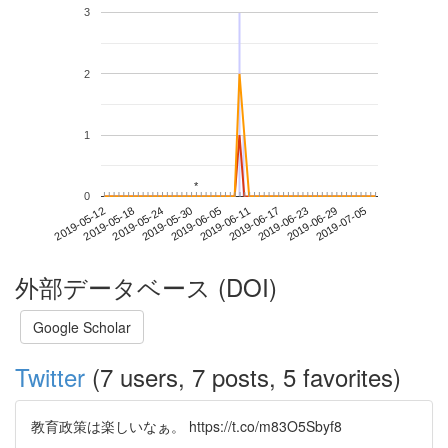
3
2
1
*
*
0
2019-06-29
2019-05-12
2019-05-30
2019-06-17
2019-07-05
2019-05-18
2019-06-05
2019-06-23
2019-05-24
2019-06-11
外部データベース (DOI)
Google Scholar
Twitter
(7 users, 7 posts, 5 favorites)
教育政策は楽しいなぁ。 https://t.co/m83O5Sbyf8