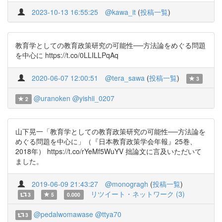
2023-10-13 16:55:25
@kawa_it
(
投稿一覧
)
教育学としての教育政策研究の可能性──方法論をめぐる問題
を中心に https://t.co/0LLILLPqAq
2020-06-07 12:00:51
@tera_sawa
(
投稿一覧
)
3
@uranoken
@yishii_0207
2
山下晃一「教育学としての教育政策研究の可能性──方法論を
めぐる問題を中心に」（『日本教育政策学会年報』25巻、
2018年） https://t.co/rYeMf5WuYV 拙論文に言及いただいて
ました。
2019-06-09 21:43:27
@monogragh
(
投稿一覧
)
リツイート・ネットワーク (3)
3
5
0.000
@pedalwomawase
@ttya70
3