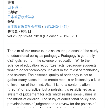
著者
山下 晃一
出版者
日本教育政策学会
雑誌
日本教育政策学会年報
(
ISSN:24241474
)
巻号頁・発行日
vol.25, pp.29-44, 2018 (Released:2019-05-31)
The aim of this article is to discuss the potential of the study
of educational policy as pedagogy. Pedagogy is generally
distinguished from the science of education. While the
science of education recognizes facts, pedagogy suggests
what to do for technology. It exists in the midst of technology
and science. The essential quality of pedagogy is not to
gather many cases, but to create models or fictions by a kind
of invention of the mind. Also, it is not a contemplation
(theoria) or a practice, but a poiesis. It is established as a
system of judgement for acts which realize some values in
the minds of children. The study of educational policy also
provides bases of judgement and review for the poiesis of