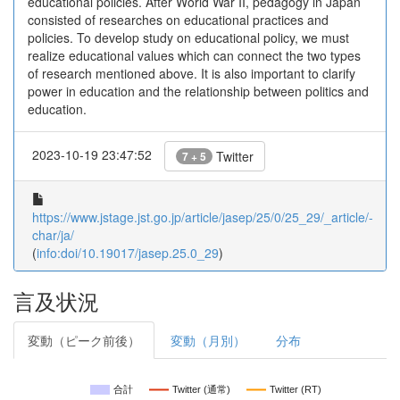
educational policies. After World War II, pedagogy in Japan
consisted of researches on educational practices and
policies. To develop study on educational policy, we must
realize educational values which can connect the two types
of research mentioned above. It is also important to clarify
power in education and the relationship between politics and
education.
2023-10-19 23:47:52
Twitter
7 + 5
https://www.jstage.jst.go.jp/article/jasep/25/0/25_29/_article/-
char/ja/
(
info:doi/10.19017/jasep.25.0_29
)
言及状況
変動（ピーク前後）
変動（月別）
分布
合計
Twitter (通常)
Twitter (RT)