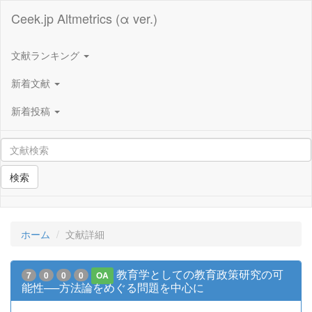
Ceek.jp Altmetrics (α ver.)
文献ランキング
新着文献
新着投稿
検索
ホーム
文献詳細
教育学としての教育政策研究の可
7
0
0
0
OA
能性──方法論をめぐる問題を中心に