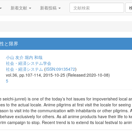
新着文献
新着投稿
性と限界
小山 友介
堀内 和哉
社会・経済システム学会
社会・経済システム
(
ISSN:09135472
)
vol.36, pp.107-114, 2015-10-25 (Released:2020-10-08)
5
seichi-junrei) is one of the today’s hot issues for impoverished local 
nces to the actual locale. Anime pilgrims at first visit the locale for s
ason to visit into the communication with inhabitants or other pilgrims. A
 behave exclusively for others. As all anime products have their life to 
m campaign to stop. Recent trend is to extend its local festival to anim