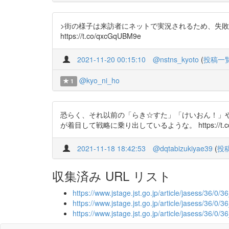
>街の様子は来訪者にネットで実況されるため、失
https://t.co/qxcGqUBM9e
2021-11-20 00:15:10
@nstns_kyoto
(
投稿一
@kyo_ni_ho
1
恐らく、それ以前の「らき☆すた」「けいおん！」
が着目して戦略に乗り出しているような。 https://t.co/MLQw
2021-11-18 18:42:53
@dqtabizukiyae39
(
投
収集済み URL リスト
https://www.jstage.jst.go.jp/article/jasess/36/0/36
https://www.jstage.jst.go.jp/article/jasess/36/0/
https://www.jstage.jst.go.jp/article/jasess/36/0/3