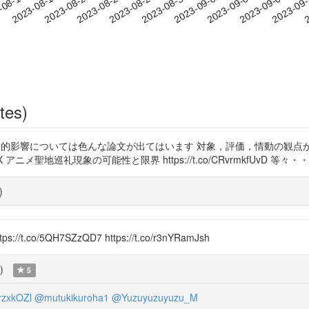
2023-09-05
2023-09-08
2023-09
-08-15
2
2023-08-18
2023-08-21
2023-08-24
2023-08-27
2023-08-30
2023-09-02
tes)
的影響については色んな論文が出てはいます 対象，評価，情動の観点から検討する「萌
9X アニメ聖地巡礼現象の可能性と限界 https://t.co/CRvrmkfUvD 等々・
)
//t.co/5QH7SZzQD7 https://t.co/r3nYRamJsh
)
5
zxkOZl
@mutukikuroha1
@Yuzuyuzuyuzu_M