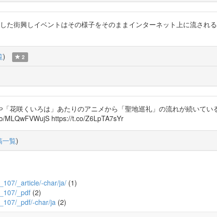
敗した街興しイベントはその様子をそのままインターネット上に流され
覧
)
2
や「花咲くいろは」あたりのアニメから「聖地巡礼」の流れが続いてい
FVWujS https://t.co/Z6LpTA7sYr
稿一覧
)
_107/_article/-char/ja/
(1)
36_107/_pdf
(2)
6_107/_pdf/-char/ja
(2)