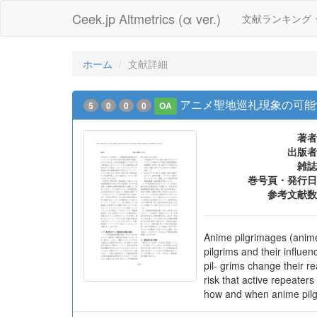
Ceek.jp Altmetrics (α ver.)
文献ランキング
ホーム
文献詳細
アニメ聖地巡礼現象の可能
5
0
0
0
OA
著者
出版者
雑誌
巻号頁・発行日
参考文献数
Anime pilgrimages (anime 
pilgrims and their influe
pil- grims change their re
risk that active repeaters
how and when anime pilgri