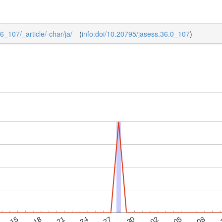
36_107/_article/-char/ja/
(
info:doi/10.20795/jasess.36.0_107
)