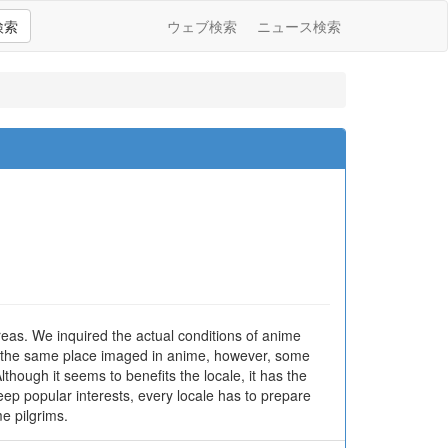
検索
ウェブ検索
ニュース検索
areas. We inquired the actual conditions of anime
eeing the same place imaged in anime, however, some
lthough it seems to benefits the locale, it has the
keep popular interests, every locale has to prepare
e pilgrims.