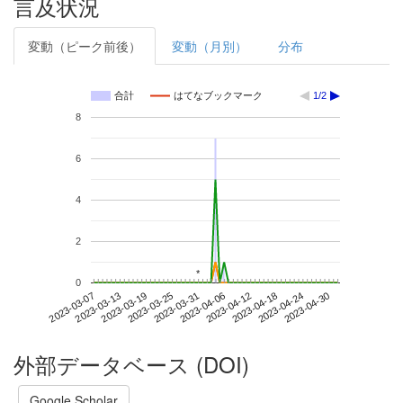
言及状況
変動（ピーク前後）
変動（月別）
分布
合計
はてなブックマーク
1/2
8
6
4
2
*
*
0
2023-04-24
2023-03-07
2023-03-25
2023-04-12
2023-04-30
2023-03-13
2023-03-31
2023-04-18
2023-03-19
2023-04-06
外部データベース (DOI)
Google Scholar