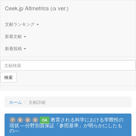
Ceek.jp Altmetrics (α ver.)
文献ランキング
新着文献
新着投稿
検索
ホーム
文献詳細
教育される科学における学際性の
7
0
0
0
OA
現状 ―分野別質保証「参照基準」が明らかにしたも
の―