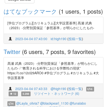
はてなブックマーク
(1 users, 1 posts)
[学位プログラム][カリキュラム][大学設置基準] 髙瀬 武典
（2023）-分野別質保証「参照基準」が明らかにしたもの-
2023-04-04 07:43:00
id:high190
(
投稿一覧
)
Twitter
(6 users, 7 posts, 9 favorites)
髙瀬 武典（2023）-分野別質保証「参照基準」が明らかにし
たもの- / “教育される科学における学際性の現状”
https://t.co/12cI29ARO0 #学位プログラム #カリキュラム #大
学設置基準
2023-04-04 07:43:33
@high190
(
投稿一覧
)
6
リツイート・ネットワーク (6)
12
0.298
@Layla_olivia7
@blackpearl_1130
@funalabo
6