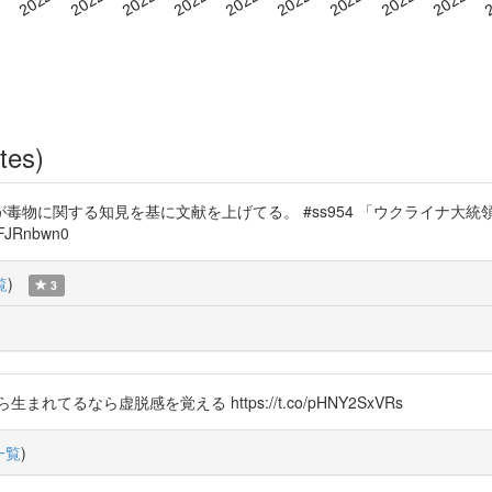
tes)
物に関する知見を基に文献を上げてる。 #ss954 「ウクライナ大統
JRnbwn0
覧
)
3
るなら虚脱感を覚える https://t.co/pHNY2SxVRs
一覧
)