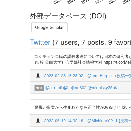
外部データベース (DOI)
Google Scholar
Twitter
(7 users, 7 posts, 9 favori
ユシチェンコ氏の謀殺未遂については日本の研究者が毒
丸 梓 目白大学社会学部社会情報学科 https://t.co/MeF
2023-02-23 16:28:02
@mo_Purple_
(
投稿一
@a_rimit
@hajime602
@midhisky25bk
3
動機が事実から生まれたなら正当性があるけど 嘘から生まれて
2022-06-12 14:32:19
@Michinari0211
(
投稿