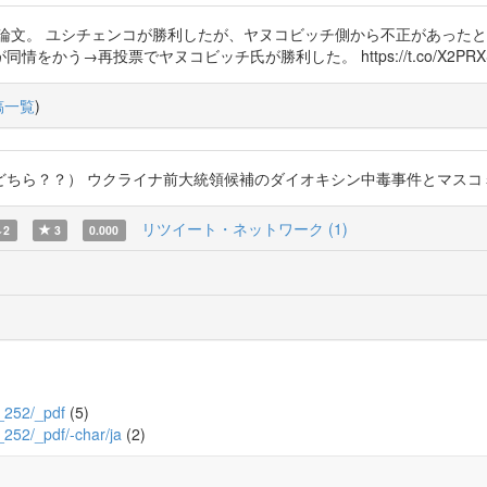
の論文。 ユシチェンコが勝利したが、ヤヌコビッチ側から不正があった
う→再投票でヤヌコビッチ氏が勝利した。 https://t.co/X2PRXS
稿一覧
)
） ウクライナ前大統領候補のダイオキシン中毒事件とマスコミ報道 https:
リツイート・ネットワーク (1)
2
3
0.000
0_252/_pdf
(5)
0_252/_pdf/-char/ja
(2)