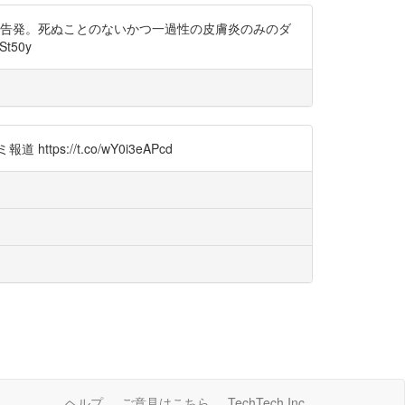
と告発。死ぬことのないかつ一過性の皮膚炎のみのダ
t50y
//t.co/wY0i3eAPcd
ヘルプ
ご意見はこちら
TechTech Inc.