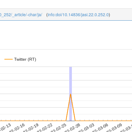
_0_252/_article/-char/ja/
(
info:doi/10.14836/jasi.22.0.252.0
)
Twitter (RT)
2022-03-06
2022-03-09
2022-03
-02-13
2
2022-02-16
2022-02-19
2022-02-22
2022-02-25
2022-02-28
2022-03-03