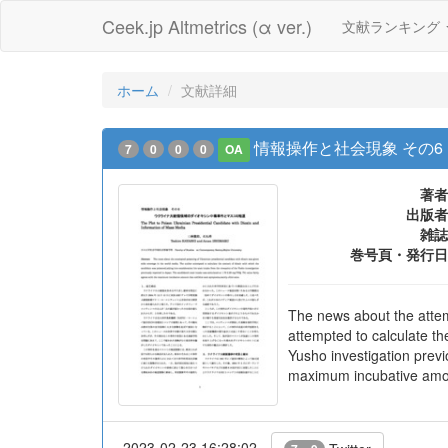
Ceek.jp Altmetrics (α ver.)
文献ランキング
ホーム
文献詳細
情報操作と社会現象 その
7
0
0
0
OA
著者
出版者
雑誌
巻号頁・発行日
The news about the attem
attempted to calculate th
Yusho investigation previ
maximum incubative amoun
2023-02-23 16:28:02