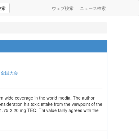
検索
ウェブ検索
ニュース検索
回全国大会
ven wide coverage in the world media. The author
sideration his toxic intake from the viewpoint of the
 1.75-2.20 mg-TEQ. Thi value fairly agrees with the