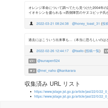
オレンジ革命について調べてたら見つけた2004年
イオキシンを盛られる→西側陣営のヤヌコビッチ氏が同情をか
2022-03-21 08:24:38
@honey_toast_31
(
投
過去にはこういう出来事も…（本当に恐ろしいのはどちら？？
2022-02-26 12:44:17
@tsaito
(
投稿一覧
)
@sunapen524
1
@mei_naho
@kankarara
2
収集済み URL リスト
https://www.jstage.jst.go.jp/article/jasi/22/0/22_
https://www.jstage.jst.go.jp/article/jasi/22/0/22_