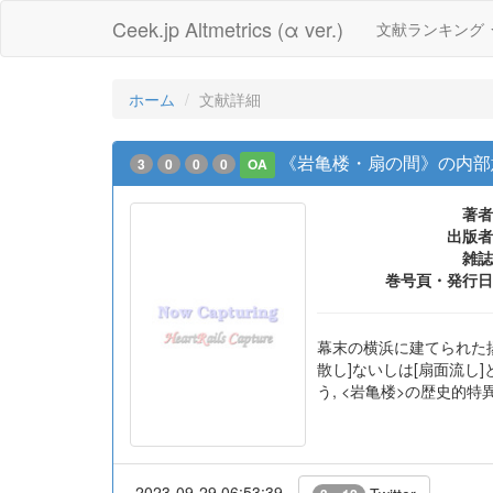
Ceek.jp Altmetrics (α ver.)
文献ランキング
ホーム
文献詳細
《岩亀楼・扇の間》の内部
3
0
0
0
OA
著者
出版者
雑誌
巻号頁・発行日
幕末の横浜に建てられた揚
散し]ないしは[扇面流
う, <岩亀楼>の歴史的
2023-09-29 06:53:39