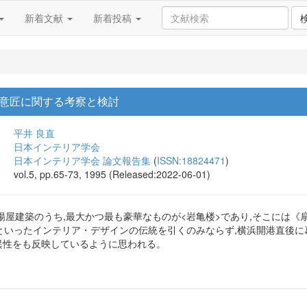
新着文献
新着投稿
意匠に関する考察と検討
平井 良直
日本インテリア学会
日本インテリア学会 論文報告集
(
ISSN:18824471
)
vol.5, pp.65-73, 1995 (Released:2022-06-01)
屋建築のうち,最大かつ最も豪華なものが<岩亀楼>であり,そこには《扇
し]といったインテリア・デザインの伝統を引くのみならず,横浜開港直後
特異性をも反映しているように思われる。