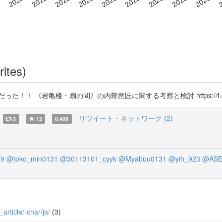
rites)
！ 《岩亀楼・扇の間》の内部意匠に関する考察と検討 https://t.co/
リツイート・ネットワーク (2)
3
12
0.408
19
@toko_min0131
@30113101_cyyk
@Myabuu0131
@yih_923
@ASEN
_article/-char/ja/
(3)