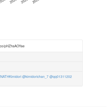
pHZhsAOYae
ATHKimidori
@kimidorichan_7
@qq01311202