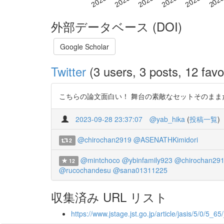
外部データベース (DOI)
Google Scholar
Twitter
(3 users, 3 posts, 12 favo
こちらの論文面白い！ 舞台の素敵なセットそのままだった！
2023-09-28 23:37:07
@yab_hika
(
投稿一覧
)
@chirochan2919
@ASENATHKimidori
2
@mintchoco
@ybinfamily923
@chirochan29
12
@rucochandesu
@sana01311225
収集済み URL リスト
https://www.jstage.jst.go.jp/article/jasis/5/0/5_65/