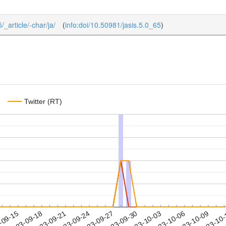
/_article/-char/ja/
(
info:doi/10.50981/jasis.5.0_65
)
Twitter (RT)
2023-10-06
2023-10-09
2023-10
-09-15
2
2023-09-18
2023-09-21
2023-09-24
2023-09-27
2023-09-30
2023-10-03