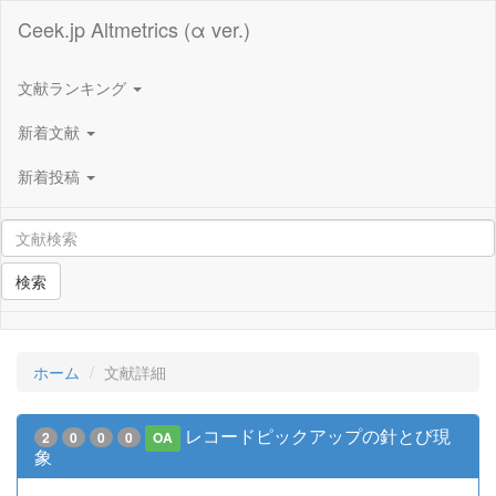
Ceek.jp Altmetrics (α ver.)
文献ランキング
新着文献
新着投稿
検索
ホーム
文献詳細
レコードピックアップの針とび現
2
0
0
0
OA
象