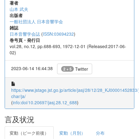
著者
山本 武夫
出版者
一般社団法人 日本音響学会
雑誌
日本音響学会誌
(
ISSN:03694232
)
巻号頁・発行日
vol.28, no.12, pp.688-693, 1972-12-01 (Released:2017-06-
02)
2023-06-14 16:44:38
Twitter
2 + 5
https://www.jstage.jst.go.jp/article/jasj/28/12/28_KJ00001452833/_
char/ja/
(
info:doi/10.20697/jasj.28.12_688
)
言及状況
変動（ピーク前後）
変動（月別）
分布