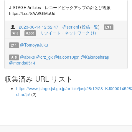
J-STAGE Articles - レコードピックアップの針とび現象
https://t.co/SAAKGiMuUd
2023-06-14 12:52:47
@serieril
(
投稿一覧
)
1
リツイート・ネットワーク (1)
5
0.000
@TomoyaJuku
1
@abiike
@crz_gk
@falcon10jpn
@Kakutoshiraji
5
@monds0514
収集済み URL リスト
https://www.jstage.jst.go.jp/article/jasj/28/12/28_KJ0000145283
char/ja/
(2)