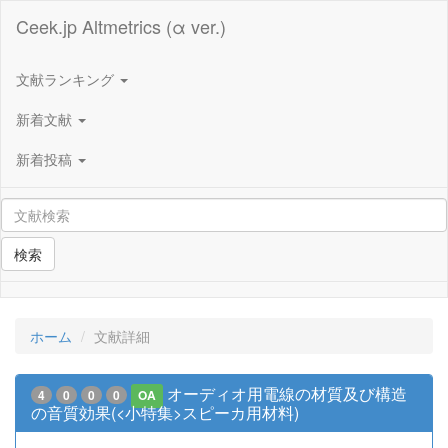
Ceek.jp Altmetrics (α ver.)
文献ランキング
新着文献
新着投稿
検索
ホーム
文献詳細
オーディオ用電線の材質及び構造
4
0
0
0
OA
の音質効果(<小特集>スピーカ用材料)