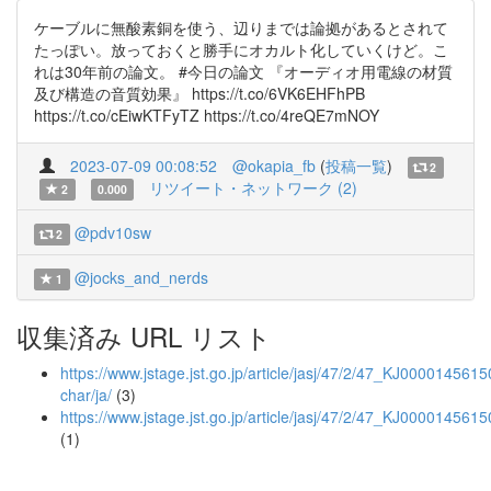
ケーブルに無酸素銅を使う、辺りまでは論拠があるとされて
たっぽい。放っておくと勝手にオカルト化していくけど。こ
れは30年前の論文。 #今日の論文 『オーディオ用電線の材質
及び構造の音質効果』 https://t.co/6VK6EHFhPB
https://t.co/cEiwKTFyTZ https://t.co/4reQE7mNOY
2023-07-09 00:08:52
@okapia_fb
(
投稿一覧
)
2
リツイート・ネットワーク (2)
2
0.000
@pdv10sw
2
@jocks_and_nerds
1
収集済み URL リスト
https://www.jstage.jst.go.jp/article/jasj/47/2/47_KJ00001456150
char/ja/
(3)
https://www.jstage.jst.go.jp/article/jasj/47/2/47_KJ0000145615
(1)