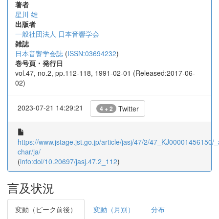
著者
星川 雄
出版者
一般社団法人 日本音響学会
雑誌
日本音響学会誌
(
ISSN:03694232
)
巻号頁・発行日
vol.47, no.2, pp.112-118, 1991-02-01 (Released:2017-06-
02)
2023-07-21 14:29:21
Twitter
4 + 2
https://www.jstage.jst.go.jp/article/jasj/47/2/47_KJ00001456150/_a
char/ja/
(
info:doi/10.20697/jasj.47.2_112
)
言及状況
変動（ピーク前後）
変動（月別）
分布