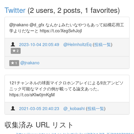
Twitter
(2 users, 2 posts, 1 favorites)
@jnakano @d_gfx なんか↓みたいなやつもあって結構応用工
学よりだなーと https://t.co/XegSvhJojI
2023-10-04 20:05:49
@HelmholtzEq
(
投稿一覧
)
2
@jnakano
1
121チャンネルの球面マイクロホンアレイによる9次アンビソ
ニック可能なマイクの例が載ってる論文あった。
https://t.co/sKIw0jmKgM
2021-03-05 20:40:23
@_kobashi
(
投稿一覧
)
収集済み URL リスト