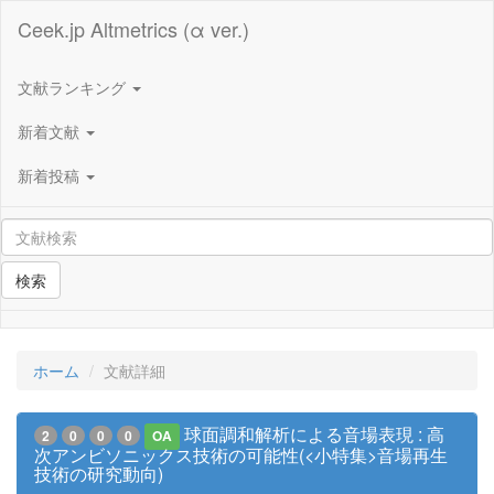
Ceek.jp Altmetrics (α ver.)
文献ランキング
新着文献
新着投稿
検索
ホーム
文献詳細
球面調和解析による音場表現 : 高
2
0
0
0
OA
次アンビソニックス技術の可能性(<小特集>音場再生
技術の研究動向)