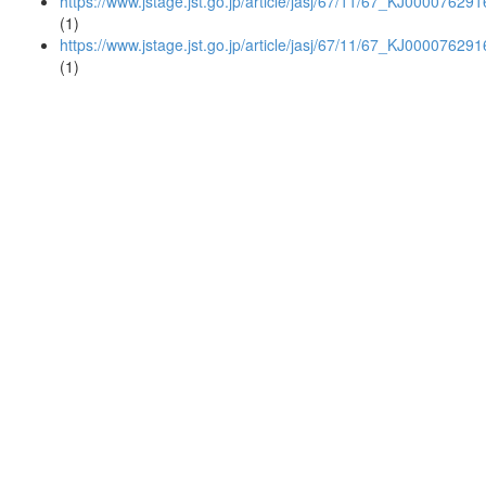
https://www.jstage.jst.go.jp/article/jasj/67/11/67_KJ00007629
(1)
https://www.jstage.jst.go.jp/article/jasj/67/11/67_KJ
(1)