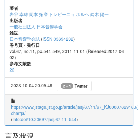
著者
岩谷 幸雄
岡本 拓磨
トレビーニョ ホルヘ
鈴木 陽一
出版者
一般社団法人 日本音響学会
雑誌
日本音響学会誌
(
ISSN:03694232
)
巻号頁・発行日
vol.67, no.11, pp.544-549, 2011-11-01 (Released:2017-06-
02)
参考文献数
22
2023-10-04 20:05:49
Twitter
2 + 1
https://www.jstage.jst.go.jp/article/jasj/67/11/67_KJ00007629163/_
char/ja/
(
info:doi/10.20697/jasj.67.11_544
)
言及状況