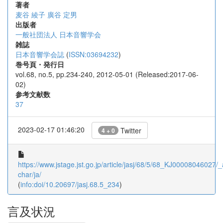
著者
麦谷 綾子
廣谷 定男
出版者
一般社団法人 日本音響学会
雑誌
日本音響学会誌
(
ISSN:03694232
)
巻号頁・発行日
vol.68, no.5, pp.234-240, 2012-05-01 (Released:2017-06-
02)
参考文献数
37
2023-02-17 01:46:20
Twitter
4 + 0
https://www.jstage.jst.go.jp/article/jasj/68/5/68_KJ00008046027/_a
char/ja/
(
info:doi/10.20697/jasj.68.5_234
)
言及状況