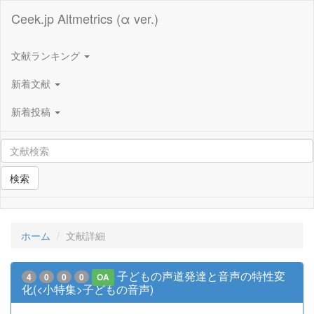
Ceek.jp Altmetrics (α ver.)
文献ランキング
新着文献
新着投稿
検索
ホーム
文献詳細
子どもの声道発達と音声の特性変
4
0
0
0
OA
化(<小特集>子どもの音声)