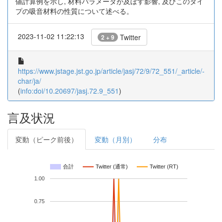
値計算例を示し, 材料パラメータが及ぼす影響, 及びこのタイ
プの吸音材料の性質について述べる。
2023-11-02 11:22:13
Twitter
2 + 9
https://www.jstage.jst.go.jp/article/jasj/72/9/72_551/_article/-
char/ja/
(
info:doi/10.20697/jasj.72.9_551
)
言及状況
変動（ピーク前後）
変動（月別）
分布
合計
Twitter (通常)
Twitter (RT)
1.00
0.75