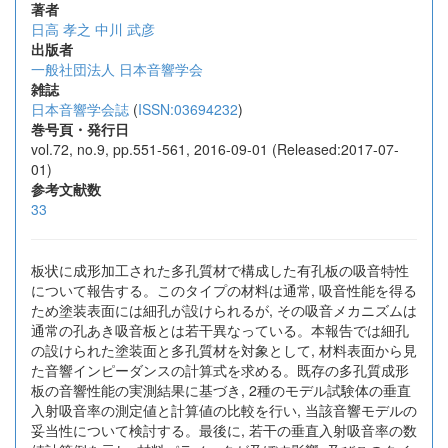
著者
日高 孝之
中川 武彦
出版者
一般社団法人 日本音響学会
雑誌
日本音響学会誌
(
ISSN:03694232
)
巻号頁・発行日
vol.72, no.9, pp.551-561, 2016-09-01 (Released:2017-07-
01)
参考文献数
33
板状に成形加工された多孔質材で構成した有孔板の吸音特性
について報告する。このタイプの材料は通常, 吸音性能を得る
ため塗装表面には細孔が設けられるが, その吸音メカニズムは
通常の孔あき吸音板とは若干異なっている。本報告では細孔
の設けられた塗装面と多孔質材を対象として, 材料表面から見
た音響インピーダンスの計算式を求める。既存の多孔質成形
板の音響性能の実測結果に基づき, 2種のモデル試験体の垂直
入射吸音率の測定値と計算値の比較を行い, 当該音響モデルの
妥当性について検討する。最後に, 若干の垂直入射吸音率の数