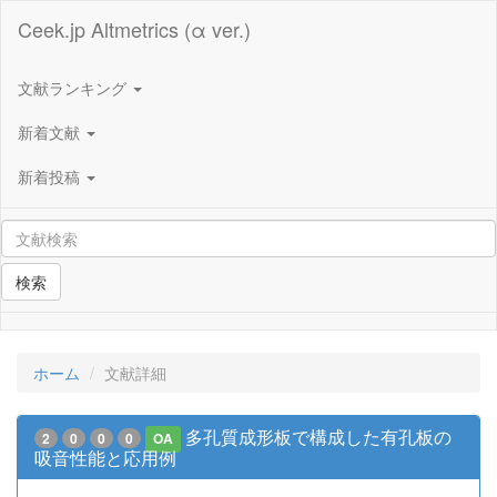
Ceek.jp Altmetrics (α ver.)
文献ランキング
新着文献
新着投稿
検索
ホーム
文献詳細
多孔質成形板で構成した有孔板の
2
0
0
0
OA
吸音性能と応用例