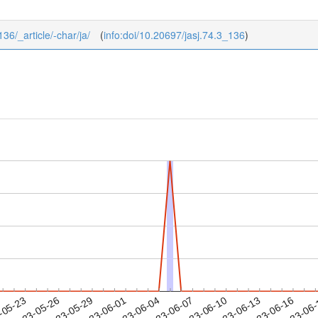
136/_article/-char/ja/
(
info:doi/10.20697/jasj.74.3_136
)
2023-06-13
2023-06-16
2023-06
-05-23
2
2023-05-26
2023-05-29
2023-06-01
2023-06-04
2023-06-07
2023-06-10