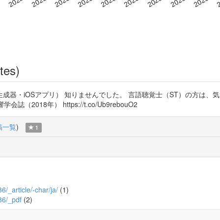
tes)
器・iOSアプリ） 知りませんでした。 言語聴覚士（ST）の方は、気に
（2018年） https://t.co/Ub9rebouO2
稿一覧
)
1
36/_article/-char/ja/
(1)
136/_pdf
(2)