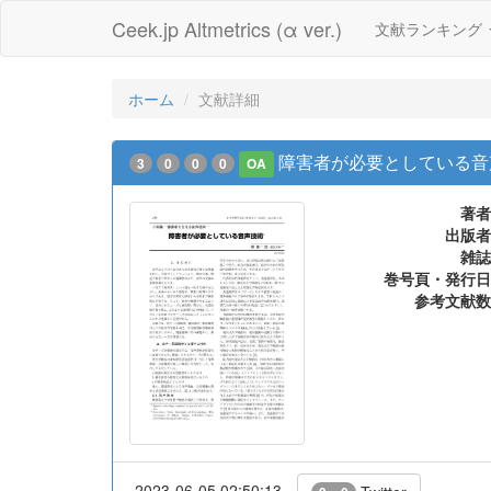
Ceek.jp Altmetrics (α ver.)
文献ランキング
ホーム
文献詳細
障害者が必要としている音
3
0
0
0
OA
著者
出版者
雑誌
巻号頁・発行日
参考文献数
2023-06-05 02:50:13