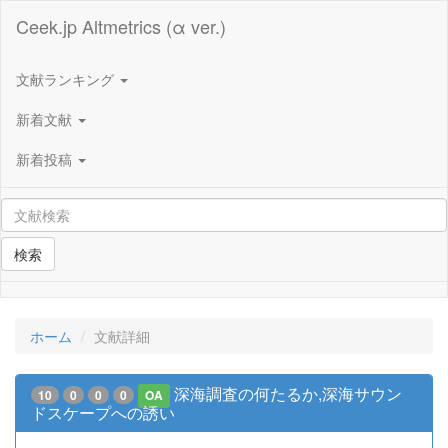
Ceek.jp Altmetrics (α ver.)
文献ランキング
新着文献
新着投稿
検索
ホーム
文献詳細
深海調査の何たるか,深海サウン
10
0
0
0
OA
ドスケープへの誘い