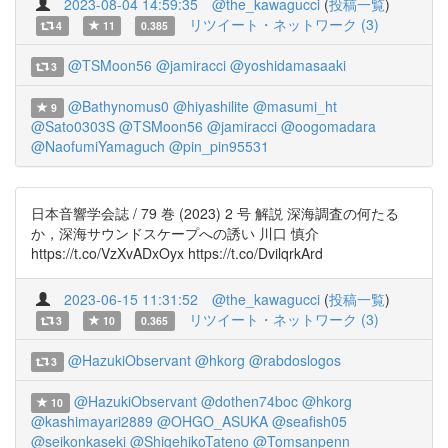
2023-08-04 14:59:35
@the_kawagucci
(
投稿一覧
)
リツイート・ネットワーク (3)
4
11
0.385
@TSMoon56
@jamiracci
@yoshidamasaaki
3
@Bathynomus0
@hiyashilite
@masumi_ht
9
@Sato0303S
@TSMoon56
@jamiracci
@oogomadara
@NaofumiYamaguch
@pin_pin95531
日本音響学会誌 / 79 巻 (2023) 2 号 解説 深海調査の何たる
か，深海サウンドスケープへの誘い 川口 慎介
https://t.co/VzXvADxOyx https://t.co/DvilqrkArd
2023-06-15 11:31:52
@the_kawagucci
(
投稿一覧
)
リツイート・ネットワーク (3)
3
10
0.365
@HazukiObservant
@hkorg
@rabdoslogos
3
@HazukiObservant
@dothen74boc
@hkorg
10
@kashimayari2889
@OHGO_ASUKA
@seafish05
@seikonkaseki
@ShigehikoTateno
@Tomsanpenn