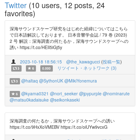
Twitter
(10 users, 12 posts, 24
favorites)
深海サウンドスケープ研究をはじめた経緯についてはこちら
で日本語解説しております。 日本音響学会誌 / 79 巻 (2023)
2 号 解説：深海調査の何たるか，深海サウンドスケープへの
誘い https://t.co/HEIl5iGj5y
2023-10-18 18:56:15
@the_kawagucci
(
投稿一覧
)
リツイート・ネットワーク (3)
3
6
0.000
@haltaq
@SythonUK
@MikiYonemura
3
@kyama0321
@nori_seeker
@jpypurple
@nominarute
6
@matsu0kadaisuke
@seikonkaseki
深海調査の何たるか，深海サウンドスケープへの誘い
https://t.co/9HxXoVMEBV https://t.co/oiUYw9vcxG