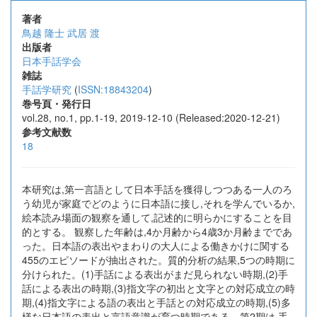
著者
鳥越 隆士
武居 渡
出版者
日本手話学会
雑誌
手話学研究
(
ISSN:18843204
)
巻号頁・発行日
vol.28, no.1, pp.1-19, 2019-12-10 (Released:2020-12-21)
参考文献数
18
本研究は,第一言語として日本手話を獲得しつつある一人のろ
う幼児が家庭でどのように日本語に接し,それを学んでいるか,
絵本読み場面の観察を通して,記述的に明らかにすることを目
的とする。 観察した年齢は,4か月齢から4歳3か月齢までであ
った。日本語の表出やまわりの大人による働きかけに関する
455のエピソードが抽出された。質的分析の結果,5つの時期に
分けられた。(1)手話による表出がまだ見られない時期,(2)手
話による表出の時期,(3)指文字の初出と文字との対応成立の時
期,(4)指文字による語の表出と手話との対応成立の時期,(5)多
様な日本語の表出と言語意識が育つ時期である。第2期は,手