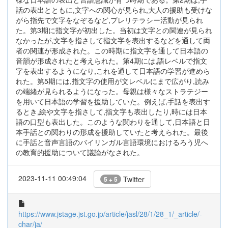
話の表出とともに,文字への関心が見られ,大人の援助も受けな
がら指先で文字をなぞるなど,プレリテラシー活動が見られ
た。第3期に指文字が初出した。当初は文字との関連が見られ
なかったが,文字を指さして指文字を表出するなどを通して両
者の関連が形成された。この時期に指文字を通して日本語の
音韻が形成されたと考えられた。第4期には,語レベルで指文
字を表出するようになり,これを通して日本語の学習が進めら
れた。第5期には,指文字の使用が文レベルにまで広がり,読み
の端緒が見られるようになった。母親は様々なストラテジー
を用いて日本語の学習を援助していた。例えば,手話を表出す
るとき,絵や文字を指さして,指文字も表出したり,時には日本
語の口型も表出した。このような関わりを通して,日本語と日
本手話との関わりの形成を援助していたと考えられた。最後
に手話と音声言語のバイリンガル言語環境におけるろう児へ
の教育的援助について議論がなされた。
2023-11-11 00:49:04
Twitter
5 + 5
https://www.jstage.jst.go.jp/article/jasl/28/1/28_1/_article/-
char/ja/