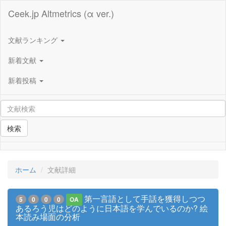
Ceek.jp Altmetrics (α ver.)
文献ランキング
新着文献
新着投稿
検索
ホーム
文献詳細
第一言語として手話を獲得しつつ
5
0
0
0
OA
あるろう児はどのように日本語を学んでいるのか? 絵
本読み場面の分析