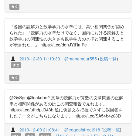
0
『各国の読解力と数学学力の水準には、高い相関関係が認め
られた』『読解力の水準だけでなく、国内における読解力と
数学学力の関連性の大きさも数学学力の水準と関連すること
が示された。』 https://t.co/ddnJYtRmPe
2019-12-30 11:19:33
@monamour555
(
投稿一覧
)
2
0
@GySpr @iinakobe2 文章の読解力が算数の文章問題の正解
率と相関関係があるのはこの調査報告で見れます。
https://t.co/ufhdpJ343b 逆に例題文を把握できずに誤回答を
したデータがこちらになります。 https://t.co/SA54b4z63D
2019-12-09 21:08:41
@edgeofstreet918
(
投稿一覧
)
リツイート・ネットワーク (1)