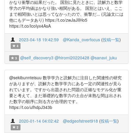
かなり衝撃の結果だった。 国別に見たときに、読解力と数学
学力の平均値はかなり強い相関がある。 国別とはいえ、ここ
まで相関強いとは思ってなかったので、衝撃だ... (元論文には
他にもデータあり) https://t.co/zwJaJIlHo5
https://t.co/IcoIyx4AsA
2023-04-18 19:42:59
@Kanda_overfocus
(
投稿一覧
)
4
@self_discovery3
@hiromi20220428
@sanavi_juku
3
@sekibunnteisuu 数学学力と読解力に注目した関連性の研究
がありますが、読解力と数学学力にある一定の関連性が見ら
れています。ですから出題された問題の正確なモデル化が重
要と考えて、まだ基礎的な数学力の土台が未熟な間は出され
た数字の順序に則る方が合理的です。
https://t.co/ufhdpJ343b
2020-01-14 04:02:42
@edgeofstreet918
(
投稿一覧
)
2