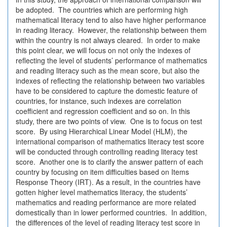
be adopted. The countries which are performing high
mathematical literacy tend to also have higher performance
in reading literacy. However, the relationship between them
within the country is not always cleared. In order to make
this point clear, we will focus on not only the indexes of
reflecting the level of students’ performance of mathematics
and reading literacy such as the mean score, but also the
indexes of reflecting the relationship between two variables
have to be considered to capture the domestic feature of
countries, for instance, such indexes are correlation
coefficient and regression coefficient and so on. In this
study, there are two points of view. One is to focus on test
score. By using Hierarchical Linear Model (HLM), the
international comparison of mathematics literacy test score
will be conducted through controlling reading literacy test
score. Another one is to clarify the answer pattern of each
country by focusing on item difficulties based on Items
Response Theory (IRT). As a result, in the countries have
gotten higher level mathematics literacy, the students’
mathematics and reading performance are more related
domestically than in lower performed countries. In addition,
the differences of the level of reading literacy test score in