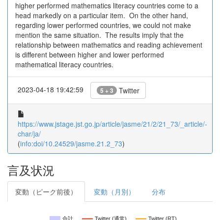
higher performed mathematics literacy countries come to a
head markedly on a particular item. On the other hand,
regarding lower performed countries, we could not make
mention the same situation. The results imply that the
relationship between mathematics and reading achievement
is different between higher and lower performed
mathematical literacy countries.
2023-04-18 19:42:59
Twitter
5 + 3
https://www.jstage.jst.go.jp/article/jasme/21/2/21_73/_article/-
char/ja/
(
info:doi/10.24529/jasme.21.2_73
)
言及状況
変動（ピーク前後）
変動（月別）
分布
合計
Twitter (通常)
Twitter (RT)