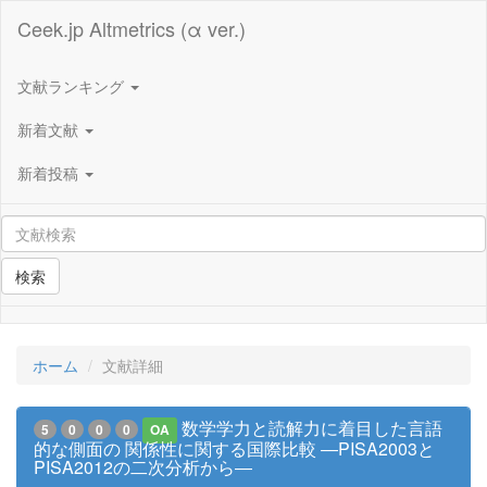
Ceek.jp Altmetrics (α ver.)
文献ランキング
新着文献
新着投稿
検索
ホーム
文献詳細
数学学力と読解力に着目した言語
5
0
0
0
OA
的な側面の 関係性に関する国際比較 ―PISA2003と
PISA2012の二次分析から―