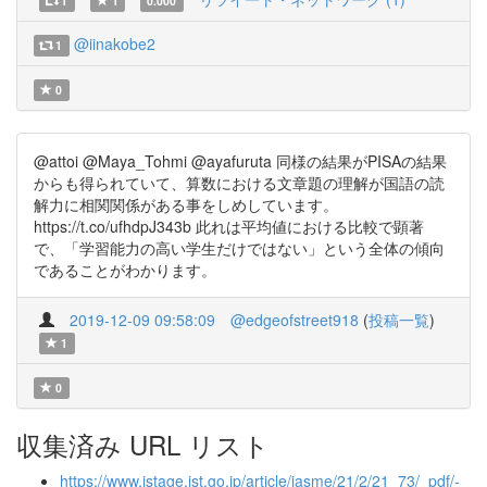
1
1
0.000
@iinakobe2
1
0
@attoi @Maya_Tohmi @ayafuruta 同様の結果がPISAの結果
からも得られていて、算数における文章題の理解が国語の読
解力に相関関係がある事をしめしています。
https://t.co/ufhdpJ343b 此れは平均値における比較で顕著
で、「学習能力の高い学生だけではない」という全体の傾向
であることがわかります。
2019-12-09 09:58:09
@edgeofstreet918
(
投稿一覧
)
1
0
収集済み URL リスト
https://www.jstage.jst.go.jp/article/jasme/21/2/21_73/_pdf/-