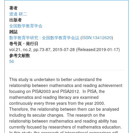
著者
渡邊 耕二
出版者
全国数学教育学会
雑誌
数学教育学研究 : 全国数学教育学会誌
(
ISSN:13412620
)
巻号頁・発行日
vol.21, no.2, pp.73-87, 2015-07-28 (Released:2019-01-17)
参考文献数
56
This study is undertaken to better understand the
relationship between mathematics and reading achievement
focusing on PISA2003 and PISA2012. In PISA, the
mathematics and reading literacy are examined
continuously every three years from the year 2000.
Therefore, the relationship between them can be analysed
including its secular changes. The research on the
relationship between mathematics and reading ability has
currently focused by researchers of mathematics education.
In this study, the approach of international comparison will