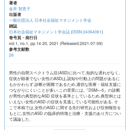
著者
金井 智恵子
出版者
一般社団法人 日本社会福祉マネジメント学会
雑誌
日本社会福祉マネジメント学会誌
(
ISSN:24364061
)
巻号頁・発行日
vol.1, no.1, pp.14-20, 2021 (Released:2021-07-09)
参考文献数
26
男性の自閉スペクトラム症(ASD)に比べて,知的な遅れがなく,
症状が顕著でない女性のASDは,認知や行動上の問題があるに
もかかわらず,診断が困難であるため,適切な医療・福祉支援に
つながりにくいことが多い.この背景には,『DSM—5』の診断
が男性の典型的なASD 症状を基準としているため,典型例とは
いえない女性のASD の症状を見逃している可能性がある. そ
こで本稿では,女性のASD に関する先行研究および症例報告を
もとに,女性のASD の臨床的特徴と治療・支援のあり方につい
て議論した.