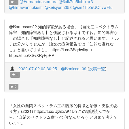
@Fernandoakemura
@6xlk7m5lebIxcx3
5
@himawarihukushi
@keisyunn358
@sm4ITZeUOhvwFIu
@Ramesses22 知的障害がある場合、【自閉症スペクトラム
障害、知的障害あり】と併記されるはずですね。知的障害な
しの場合も【知的障害なし】と記述されると思います。 カル
テは分かりませんが、論文の症例報告では「知的な遅れな
し」と書いてますし。 https://t.co/3Sqdwitqeu
https://t.co/XSvXRyEpRP
2022-07-02 02:30:25
@Benicco_09
(
投稿一覧
)
1
0
「女性の自閉スペクトラム症の臨床的特徴と治療・支援のあ
り方」(2021) https://t.co/UjzsxAK4Dn この総説読んでか
ら、"自閉スペクトラム症"って何なんだろう と改めて考えて
います。