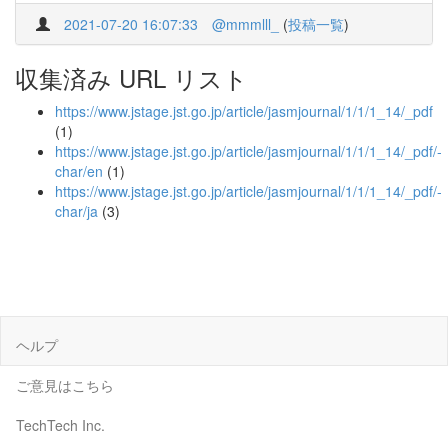
2021-07-20 16:07:33
@mmmlll_
(
投稿一覧
)
収集済み URL リスト
https://www.jstage.jst.go.jp/article/jasmjournal/1/1/1_14/_pdf
(1)
https://www.jstage.jst.go.jp/article/jasmjournal/1/1/1_14/_pdf/-
char/en
(1)
https://www.jstage.jst.go.jp/article/jasmjournal/1/1/1_14/_pdf/-
char/ja
(3)
ヘルプ
ご意見はこちら
TechTech Inc.