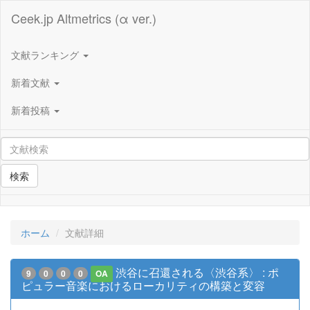
Ceek.jp Altmetrics (α ver.)
文献ランキング
新着文献
新着投稿
検索
ホーム
文献詳細
渋谷に召還される〈渋谷系〉 : ポ
9
0
0
0
OA
ピュラー音楽におけるローカリティの構築と変容