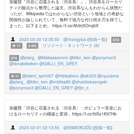
加藤賢『渋谷に召還される〈渋谷系〉』。渋谷系をローカリ
ティの観点から整理した論文。渋谷系なんもわからん状態だ
ったが、Wikipediaではわからない渋谷という地域との奇妙な
関係性が論じられていて、無料で強力な付け焼き刃を得てし
まった。以下まとめ。 https://t.co/Ah9z5Onq6X
2023-03-20 12:35:55
@rhangylus
(
投稿一覧
)
6
リツイート・ネットワーク (6)
11
0.492
@plarg_
@kkkkssssnnnn
@ktkn_ken
@ponyman3
6
@dorakekeken
@GALLI_EN_GREY
@silent_sprint07
@hibisaboru
@ak303
@nyuzame
11
@plarg_
@ktkn_ken
@mtdisa85
@sharktokaengeki
@ponyman3
@GALLI_EN_GREY
@fjtn_c
加藤賢「渋谷に召還される〈渋谷系〉 : ポピュラー音楽にお
けるローカリティの構築と変容」https://t.co/fdSz1K97Hb
2023-02-01 02:13:55
@SSMOKUDD
(
投稿一覧
)