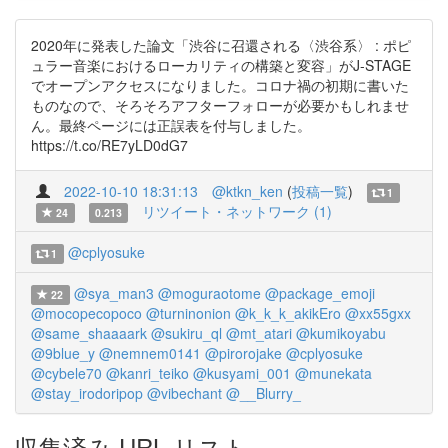
2020年に発表した論文「渋谷に召還される〈渋谷系〉 : ポピ
ュラー音楽におけるローカリティの構築と変容」がJ-STAGE
でオープンアクセスになりました。コロナ禍の初期に書いた
ものなので、そろそろアフターフォローが必要かもしれませ
ん。最終ページには正誤表を付与しました。
https://t.co/RE7yLD0dG7
2022-10-10 18:31:13
@ktkn_ken
(
投稿一覧
)
1
リツイート・ネットワーク (1)
24
0.213
@cplyosuke
1
@sya_man3
@moguraotome
@package_emoji
22
@mocopecopoco
@turninonion
@k_k_k_akikEro
@xx55gxx
@same_shaaaark
@sukiru_ql
@mt_atari
@kumikoyabu
@9blue_y
@nemnem0141
@pirorojake
@cplyosuke
@cybele70
@kanri_teiko
@kusyami_001
@munekata
@stay_irodoripop
@vibechant
@__Blurry_
収集済み URL リスト