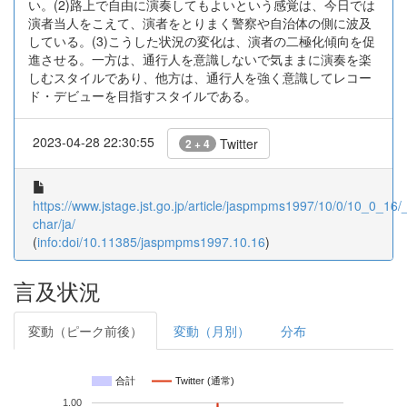
い。(2)路上で自由に演奏してもよいという感覚は、今日では
演者当人をこえて、演者をとりまく警察や自治体の側に波及
している。(3)こうした状況の変化は、演者の二極化傾向を促
進させる。一方は、通行人を意識しないで気ままに演奏を楽
しむスタイルであり、他方は、通行人を強く意識してレコー
ド・デビューを目指すスタイルである。
2023-04-28 22:30:55
Twitter
2 + 4
https://www.jstage.jst.go.jp/article/jaspmpms1997/10/0/10_0_16/_a
char/ja/
(
info:doi/10.11385/jaspmpms1997.10.16
)
言及状況
変動（ピーク前後）
変動（月別）
分布
合計
Twitter (通常)
1.00