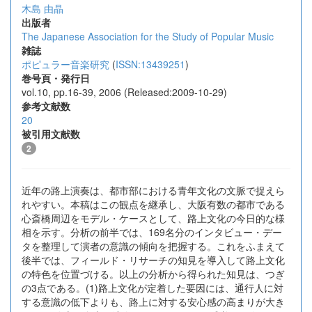
木島 由晶
出版者
The Japanese Association for the Study of Popular Music
雑誌
ポピュラー音楽研究
(
ISSN:13439251
)
巻号頁・発行日
vol.10, pp.16-39, 2006 (Released:2009-10-29)
参考文献数
20
被引用文献数
2
近年の路上演奏は、都市部における青年文化の文脈で捉えら
れやすい。本稿はこの観点を継承し、大阪有数の都市である
心斎橋周辺をモデル・ケースとして、路上文化の今日的な様
相を示す。分析の前半では、169名分のインタビュー・デー
タを整理して演者の意識の傾向を把握する。これをふまえて
後半では、フィールド・リサーチの知見を導入して路上文化
の特色を位置づける。以上の分析から得られた知見は、つぎ
の3点である。(1)路上文化が定着した要因には、通行人に対
する意識の低下よりも、路上に対する安心感の高まりが大き