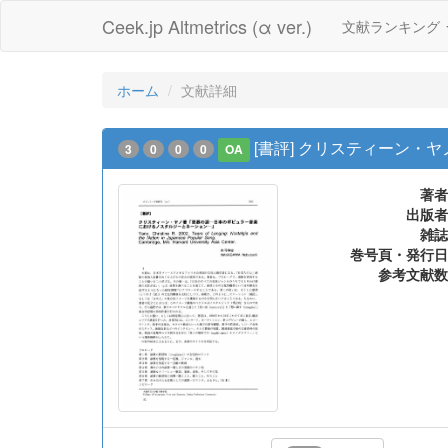
Ceek.jp Altmetrics (α ver.)
文献ランキング
ホーム
文献詳細
[書評] クリスティーン・
3
0
0
0
OA
著者
出版者
雑誌
巻号頁・発行日
参考文献数