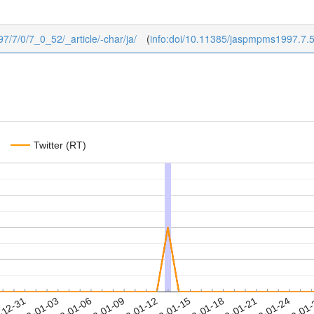
97/7/0/7_0_52/_article/-char/ja/
(
info:doi/10.11385/jaspmpms1997.7.
Twitter (RT)
2022-01-21
2022-01-24
2022-01
-12-31
2
2022-01-03
2022-01-06
2022-01-09
2022-01-12
2022-01-15
2022-01-18