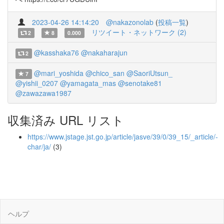
2023-04-26 14:14:20
@nakazonolab
(
投稿一覧
)
リツイート・ネットワーク (2)
2
8
0.000
@kasshaka76
@nakaharajun
2
@mari_yoshida
@chico_san
@SaoriUtsun_
7
@yishii_0207
@yamagata_mas
@senotake81
@zawazawa1987
収集済み URL リスト
https://www.jstage.jst.go.jp/article/jasve/39/0/39_15/_article/-
char/ja/
(3)
ヘルプ