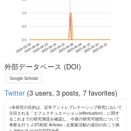
1.0
0.5
*
*
0.0
2023-05-16
2023-03-29
2023-04-16
2023-05-04
2023-05-22
2023-04-04
2023-04-22
2023-05-10
2023-04-10
2023-04-28
外部データベース (DOI)
Google Scholar
Twitter
(3 users, 3 posts, 7 favorites)
>本研究の目的は、近年アントレプレナーシップ研究において
注目される「エフェクチュエーション(effectuation)」に関す
るこれまでの研究潮流を確認し、今後の研究可能性について
考察を行う J-STAGE Articles - 企業家活動の成功の向こう側
へ https://t.co/cr7UGDUlnP