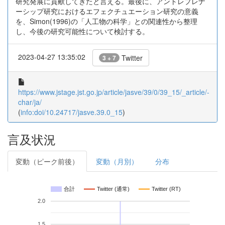
研究発展に貢献してきたと言える。最後に、アントレプレナ
ーシップ研究におけるエフェクチュエーション研究の意義
を、Simon(1996)の「人工物の科学」との関連性から整理
し、今後の研究可能性について検討する。
2023-04-27 13:35:02
Twitter
3 + 7
https://www.jstage.jst.go.jp/article/jasve/39/0/39_15/_article/-
char/ja/
(
info:doi/10.24717/jasve.39.0_15
)
言及状況
変動（ピーク前後）
変動（月別）
分布
合計
Twitter (通常)
Twitter (RT)
2.0
1.5