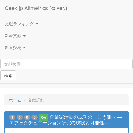
Ceek.jp Altmetrics (α ver.)
文献ランキング
新着文献
新着投稿
検索
ホーム
文献詳細
企業家活動の成功の向こう側へ ―
3
0
0
0
OA
エフェクチュエーション研究の現状と可能性―