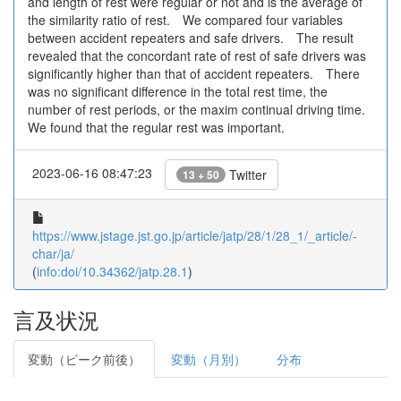
and length of rest were regular or not and is the average of
the similarity ratio of rest. We compared four variables
between accident repeaters and safe drivers. The result
revealed that the concordant rate of rest of safe drivers was
significantly higher than that of accident repeaters. There
was no significant difference in the total rest time, the
number of rest periods, or the maxim continual driving time.
We found that the regular rest was important.
2023-06-16 08:47:23
Twitter
13 + 50
https://www.jstage.jst.go.jp/article/jatp/28/1/28_1/_article/-
char/ja/
(
info:doi/10.34362/jatp.28.1
)
言及状況
変動（ピーク前後）
変動（月別）
分布