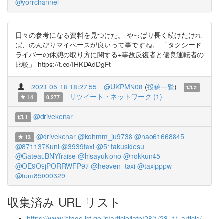
@yorrchannel
日々の参考になる資料を見つけた。 やっぱり長く続けたけれ
ば、のんびりマイペースが良いって事ですね。 「タクシード
ライバーの休憩の取り方に関する+事故反復者と優良運転者の
比較」 https://t.co/IHKDAdDgFt
2023-05-18 18:27:55
@UKPMN08
(
投稿一覧
)
2
リツイート・ネットワーク (1)
14
0.277
@drivekenar
1
@drivekenar
@kohmm_ju9738
@nao61668845
13
@871137Kuni
@3939taxi
@51takusidesu
@GateauBNYfraise
@hisayukiono
@hokkun45
@OE9O9jPORRWFP97
@heaven_taxi
@taxipppw
@tom85000329
収集済み URL リスト
https://www.jstage.jst.go.jp/article/jatp/28/1/28_1/_article/-