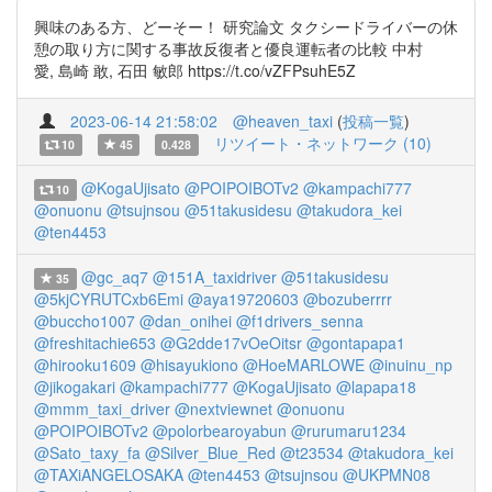
興味のある方、どーそー！ 研究論文 タクシードライバーの休
憩の取り方に関する事故反復者と優良運転者の比較 中村
愛, 島崎 敢, 石田 敏郎 https://t.co/vZFPsuhE5Z
2023-06-14 21:58:02
@heaven_taxi
(
投稿一覧
)
リツイート・ネットワーク (10)
10
45
0.428
@KogaUjisato
@POIPOIBOTv2
@kampachi777
10
@onuonu
@tsujnsou
@51takusidesu
@takudora_kei
@ten4453
@gc_aq7
@151A_taxidriver
@51takusidesu
35
@5kjCYRUTCxb6Emi
@aya19720603
@bozuberrrr
@buccho1007
@dan_onihei
@f1drivers_senna
@freshitachie653
@G2dde17vOeOitsr
@gontapapa1
@hirooku1609
@hisayukiono
@HoeMARLOWE
@inuinu_np
@jikogakari
@kampachi777
@KogaUjisato
@lapapa18
@mmm_taxi_driver
@nextviewnet
@onuonu
@POIPOIBOTv2
@polorbearoyabun
@rurumaru1234
@Sato_taxy_fa
@Silver_Blue_Red
@t23534
@takudora_kei
@TAXiANGELOSAKA
@ten4453
@tsujnsou
@UKPMN08