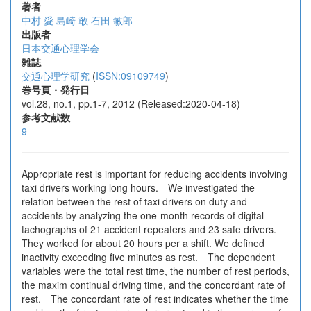
著者
中村 愛
島崎 敢
石田 敏郎
出版者
日本交通心理学会
雑誌
交通心理学研究
(
ISSN:09109749
)
巻号頁・発行日
vol.28, no.1, pp.1-7, 2012 (Released:2020-04-18)
参考文献数
9
Appropriate rest is important for reducing accidents involving
taxi drivers working long hours. We investigated the
relation between the rest of taxi drivers on duty and
accidents by analyzing the one-month records of digital
tachographs of 21 accident repeaters and 23 safe drivers.
They worked for about 20 hours per a shift. We defined
inactivity exceeding five minutes as rest. The dependent
variables were the total rest time, the number of rest periods,
the maxim continual driving time, and the concordant rate of
rest. The concordant rate of rest indicates whether the time