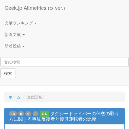
Ceek.jp Altmetrics (α ver.)
文献ランキング
新着文献
新着投稿
検索
ホーム
文献詳細
タクシードライバーの休憩の取り
13
0
0
0
OA
方に関する事故反復者と優良運転者の比較