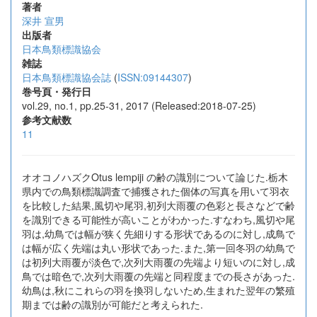
著者
深井 宣男
出版者
日本鳥類標識協会
雑誌
日本鳥類標識協会誌
(
ISSN:09144307
)
巻号頁・発行日
vol.29, no.1, pp.25-31, 2017 (Released:2018-07-25)
参考文献数
11
オオコノハズクOtus lempiji の齢の識別について論じた.栃木
県内での鳥類標識調査で捕獲された個体の写真を用いて羽衣
を比較した結果,風切や尾羽,初列大雨覆の色彩と長さなどで齢
を識別できる可能性が高いことがわかった.すなわち,風切や尾
羽は,幼鳥では幅が狭く先細りする形状であるのに対し,成鳥で
は幅が広く先端は丸い形状であった.また,第一回冬羽の幼鳥で
は初列大雨覆が淡色で,次列大雨覆の先端より短いのに対し,成
鳥では暗色で,次列大雨覆の先端と同程度までの長さがあった.
幼鳥は,秋にこれらの羽を換羽しないため,生まれた翌年の繁殖
期までは齢の識別が可能だと考えられた.