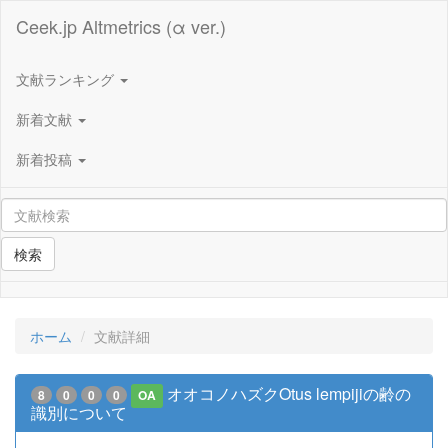
Ceek.jp Altmetrics (α ver.)
文献ランキング
新着文献
新着投稿
検索
ホーム
文献詳細
オオコノハズクOtus lempijiの齢の
8
0
0
0
OA
識別について