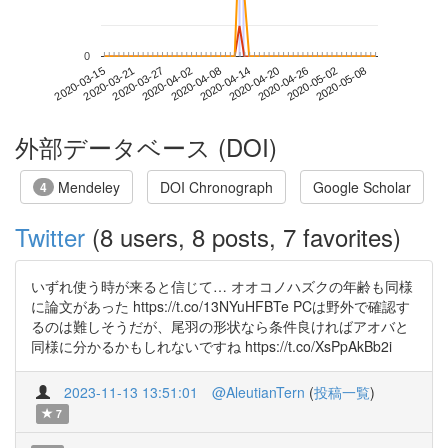
0
2020-05-02
2020-03-15
2020-04-02
2020-04-20
2020-05-08
2020-03-21
2020-04-08
2020-04-26
2020-03-27
2020-04-14
外部データベース (DOI)
Mendeley
DOI Chronograph
Google Scholar
4
Twitter
(8 users, 8 posts, 7 favorites)
いずれ使う時が来ると信じて… オオコノハズクの年齢も同様
に論文があった https://t.co/13NYuHFBTe PCは野外で確認す
るのは難しそうだが、尾羽の形状なら条件良ければアオバと
同様に分かるかもしれないですね https://t.co/XsPpAkBb2i
2023-11-13 13:51:01
@AleutianTern
(
投稿一覧
)
7