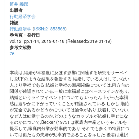
筒井 義郎
出版者
行動経済学会
雑誌
行動経済学
(
ISSN:21853568
)
巻号頁・発行日
vol.12, pp.1-14, 2019-01-18 (Released:2019-01-19)
参考文献数
76
本稿は,結婚が幸福度に及ぼす影響に関連する研究をサーベイ
し,以下のような結果を報告する.結婚している人はしていない
人より幸福である.結婚と幸福の因果関係については,両方向の
関係が確認されている.一般に幸福感にはベースラインがあり,
結婚というライフイベントについても,いったん上がった幸福
感は速やかに下がっていくことが確認されている.しかし,順応
が完全であるかどうかについては論争があり,決着していない.
なぜ人は結婚するのか,どのようなカップルが結婚し幸せにな
るのかについて,Becker (1973) は家庭内生産というモデルを
提示して,家庭内分業が効率的であり,それでも多くの特質につ
いては似たもの夫婦が効率的であることを示した.後者は選択