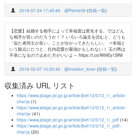
2019-07-24 17:45:49
@Peirce39
(
投稿一覧
)
【恋愛】結婚する相手によって幸福度は変化する。ではどん
な相手が良いのだろうか！？ いろいろ論文を読むと、どうも
「似た者同士が良い」ことが分かってきたらしい。 ⇒幸福と
いう観点にたつと、社内恋愛が最強かもしれない！ 玉の輿は
不幸になるので止めた方がいいよ～ https://t.co/WI9Ey1SlNf
2019-02-07 10:20:40
@investor_lover
(
投稿一覧
)
収集済み URL リスト
https://www.jstage.jst.go.jp/article/jbef/12/0/12_1/_article/-
char/ja
(1)
https://www.jstage.jst.go.jp/article/jbef/12/0/12_1/_article/-
char/ja/
(41)
https://www.jstage.jst.go.jp/article/jbef/12/0/12_1/_pdf
(14)
https://www.jstage.jst.go.jp/article/jbef/12/0/12_1/_pdf/-
char/ja
(20)