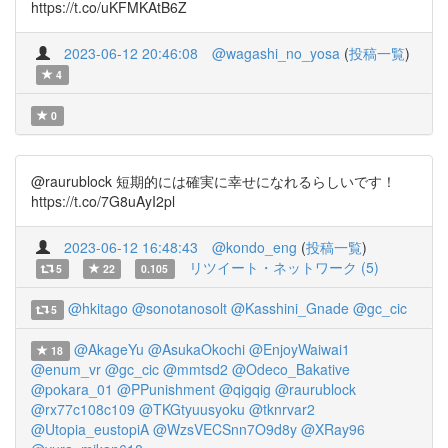
https://t.co/uKFMKAtB6Z
2023-06-12 20:46:08
@wagashi_no_yosa
(
投稿一覧
)
4
0
@raurublock 短期的には確実に幸せになれるらしいです！
https://t.co/7G8uAyI2pl
2023-06-12 16:48:43
@kondo_eng
(
投稿一覧
)
リツイート・ネットワーク (5)
5
22
0.105
@hkitago
@sonotanosolt
@Kasshini_Gnade
@gc_cic
5
@AkageYu
@AsukaOkochi
@EnjoyWaiwai1
18
@enum_vr
@gc_cic
@mmtsd2
@Odeco_Bakative
@pokara_01
@PPunishment
@qigqig
@raurublock
@rx77c108c109
@TKGtyuusyoku
@tknrvar2
@Utopia_eustopiA
@WzsVECSnn7O9d8y
@XRay96