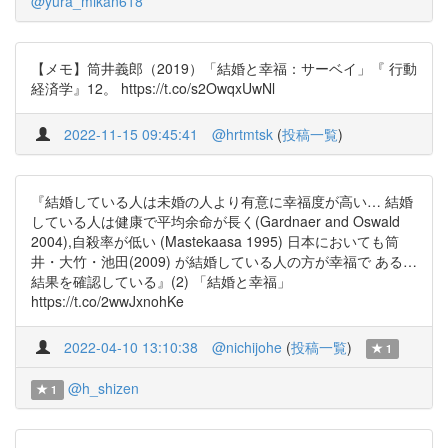
@yura_mikan618
【メモ】筒井義郎（2019）「結婚と幸福：サーベイ」『 行動
経済学』12。 https://t.co/s2OwqxUwNl
2022-11-15 09:45:41
@hrtmtsk
(
投稿一覧
)
『結婚している人は未婚の人より有意に幸福度が高い… 結婚
している人は健康で平均余命が長く(Gardnaer and Oswald
2004),自殺率が低い (Mastekaasa 1995) 日本においても筒
井・大竹・池田(2009) が結婚している人の方が幸福で ある…
結果を確認している』(2) 「結婚と幸福」
https://t.co/2wwJxnohKe
2022-04-10 13:10:38
@nichijohe
(
投稿一覧
)
1
@h_shizen
1