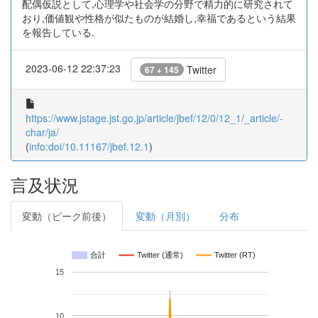
配偶仮説として,心理学や社会学の分野で精力的に研究されて
おり,価値観や性格が似たものが結婚し,幸福であるという結果
を報告している.
2023-06-12 22:37:23
Twitter
67 + 145
https://www.jstage.jst.go.jp/article/jbef/12/0/12_1/_article/-
char/ja/
(
info:doi/10.11167/jbef.12.1
)
言及状況
変動（ピーク前後）
変動（月別）
分布
合計
Twitter (通常)
Twitter (RT)
15
10