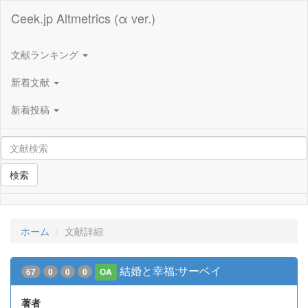
Ceek.jp Altmetrics (α ver.)
文献ランキング
新着文献
新着投稿
検索
ホーム
文献詳細
結婚と幸福:サーベイ
67
0
0
0
OA
著者