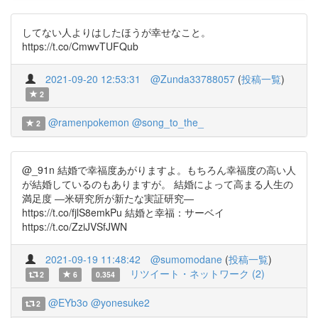
してない人よりはしたほうが幸せなこと。
https://t.co/CmwvTUFQub
2021-09-20 12:53:31
@Zunda33788057
(
投稿一覧
)
2
@ramenpokemon
@song_to_the_
2
@_91n 結婚で幸福度あがりますよ。もちろん幸福度の高い人
が結婚しているのもありますが。 結婚によって高まる人生の
満足度 ―米研究所が新たな実証研究―
https://t.co/fjlS8emkPu 結婚と幸福：サーベイ
https://t.co/ZziJVSfJWN
2021-09-19 11:48:42
@sumomodane
(
投稿一覧
)
リツイート・ネットワーク (2)
2
6
0.354
@EYb3o
@yonesuke2
2