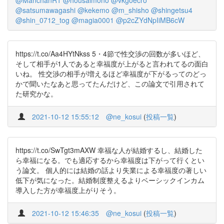
@ManchanR1
@housaimono
@vkgoecro
@satsumawagashi
@kekemo
@m_shisho
@shingetsu4
@shin_0712_tog
@magia0001
@p2cZYdNpIiMB6cW
https://t.co/Aa4HYtNkss 5・4節で性交渉の回数が多いほど、
そして相手が1人であると幸福度が上がると言われてるの面白
いね。 性交渉の相手が増えるほど幸福度が下がるってのどっ
かで聞いたなあと思ってたんだけど、この論文で引用されて
た研究かな。
2021-10-12 15:55:12
@ne_kosui
(
投稿一覧
)
https://t.co/SwTgt3mAXW 幸福な人が結婚するし、結婚した
ら幸福になる。でも適応するから幸福度は下がって行くとい
う論文。 個人的には結婚の話より失業による幸福度の著しい
低下が気になった。結婚制度整えるよりベーシックインカム
導入した方が幸福度上がりそう。
2021-10-12 15:46:35
@ne_kosui
(
投稿一覧
)