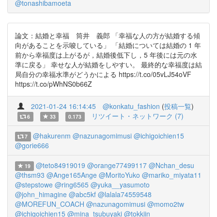
@tonashibamoeta
論文：結婚と幸福 筒井 義郎 「幸福な人の方が結婚する傾
向があることを示唆している」 「結婚については結婚の 1 年
前から幸福度は上がるが，結婚後低下し，5 年後には元の水
準に戻る」 幸せな人が結婚をしやすい。 最終的な幸福度は結
局自分の幸福水準がどうかによる https://t.co/05vLJ54oVF
https://t.co/pWhNS0b66Z
2021-01-24 16:14:45
@konkatu_fashion
(
投稿一覧
)
リツイート・ネットワーク (7)
6
33
0.173
@hakurenm
@nazunagomimusi
@ichigoichien15
7
@gorie666
@teto84919019
@orange77499117
@Nchan_desu
19
@thsm93
@Ange165Ange
@MoritoYuko
@mariko_miyata11
@stepstowe
@ring6565
@yuka__yasumoto
@john_himagine
@abc5kf
@lalala74559548
@MOREFUN_COACH
@nazunagomimusi
@momo2tw
@ichigoichien15
@mina_tsubuyaki
@tokkiin