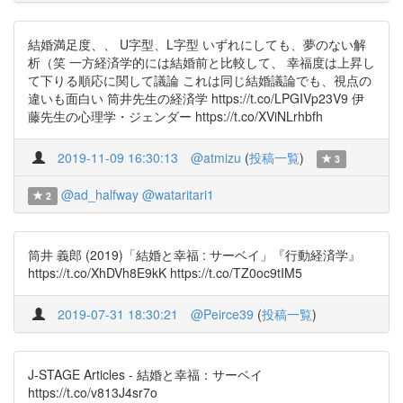
結婚満足度、、 U字型、L字型 いずれにしても、夢のない解
析（笑 一方経済学的には結婚前と比較して、 幸福度は上昇し
て下りる順応に関して議論 これは同じ結婚議論でも、視点の
違いも面白い 筒井先生の経済学 https://t.co/LPGIVp23V9 伊
藤先生の心理学・ジェンダー https://t.co/XViNLrhbfh
2019-11-09 16:30:13
@atmizu
(
投稿一覧
)
3
@ad_halfway
@wataritari1
2
筒井 義郎 (2019)「結婚と幸福 : サーベイ」『行動経済学』
https://t.co/XhDVh8E9kK https://t.co/TZ0oc9tIM5
2019-07-31 18:30:21
@Peirce39
(
投稿一覧
)
J-STAGE Articles - 結婚と幸福：サーベイ
https://t.co/v813J4sr7o