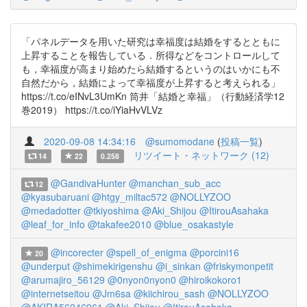
「パネルデータを用いた研究は幸福度は結婚をするとともに
上昇することを報告している．所得などをコントロールして
も，幸福度が高まり始めたら結婚するというのはいかにも不
自然だから，結婚によって幸福度が上昇すると考えられる」
https://t.co/eINvL3UmKn 筒井「結婚と幸福」（行動経済学12
巻2019） https://t.co/iYiaHvVLVz
2020-09-08 14:34:16
@sumomodane
(
投稿一覧
)
リツイート・ネットワーク (12)
14
22
0.258
@GandivaHunter
@manchan_sub_acc
12
@kyasubaruani
@htgy_miltac572
@NOLLYZOO
@medadotter
@tkiyoshima
@Aki_Shijou
@ItirouAsahaka
@leaf_for_info
@takafee2010
@blue_osakastyle
@incorecter
@spell_of_enigma
@porcini16
20
@underput
@shimekirigenshu
@i_sinkan
@friskymonpetit
@arumajiro_56129
@0nyon0nyon0
@hiroikokoro1
@internetseitou
@Jm6sa
@kiichirou_sash
@NOLLYZOO