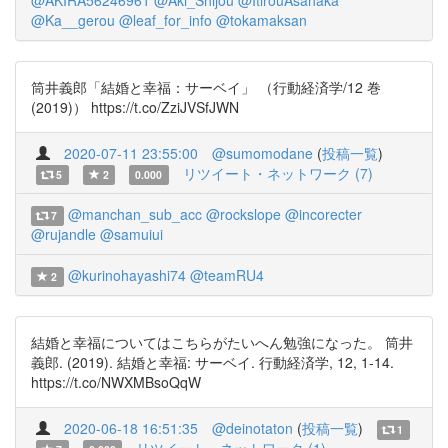
@AKIRA56246961
@Aki_Shijou
@ItirouAsahaka
@Ka__gerou
@leaf_for_info
@tokamaksan
筒井義郎「結婚と幸福：サーベイ」 （行動経済学/12 巻
(2019)） https://t.co/ZziJVSfJWN
2020-07-11 23:55:00
@sumomodane
(
投稿一覧
)
リツイート・ネットワーク (7)
5
2
0.000
@manchan_sub_acc
@rockslope
@incorecter
7
@rujandle
@samuiui
@kurinohayashi74
@teamRU4
2
結婚と幸福についてはこちらがたいへん勉強になった。 筒井
義郎. (2019). 結婚と幸福: サーベイ. 行動経済学, 12, 1-14.
https://t.co/NWXMBsoQqW
2020-06-18 16:51:35
@deinotaton
(
投稿一覧
)
1