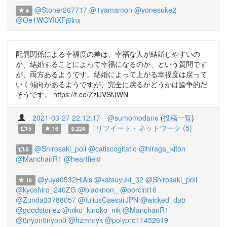
@Stoner267717
@1yamamon
@yonesuke2
4
@Oe1WOYItXFj6lnx
配偶関係による幸福度の差は、幸福な人が結婚しやすいの
か、結婚することによって幸福になるのか、という質問です
が、両方あるようです。結婚によって上がる幸福度は戻って
いく傾向があるようですが、完全に戻るかどうかは論争的だ
そうです。 https://t.co/ZziJVSfJWN
2021-03-27 22:12:17
@sumomodane
(
投稿一覧
)
リツイート・ネットワーク (5)
5
16
0.224
@Shirosaki_poli
@catiscogitatio
@hiraga_kiton
5
@ManchanR1
@heartfield
@yuya0532HiAis
@katsuyuki_32
@Shirosaki_poli
16
@kyoshiro_240ZG
@blacknon_
@porcini16
@Zunda33788057
@IuliusCaesarJPN
@wicked_dab
@goodstoriez
@niku_kinoko_nik
@ManchanR1
@0nyon0nyon0
@hzmnryk
@polypro11452619