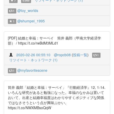
リツイート・ネットワーク (1)
7
0.000
@toy_worlds
1
@shumpei_1995
1
[PDF] 結婚と幸福：サーベイ 筒井 義郎（甲南大学経済学
部） / https://t.co/rwBdM3MLd1
2020-02-26 00:55:10
@ropcb08
(
投稿一覧
)
1
リツイート・ネットワーク (1)
@myfavoritescene
1
筒井 義郎「結婚と幸福：サーベイ」『行動経済学』12, 1-14.
いろんな研究があると勉強になった。幸福のなかみは置いて
おいて、出産と結婚幸福度はわかりやすくポジティブな関係
ではなさそうという点が興味ぶかい。
https://t.co/NWXMBsoQqW