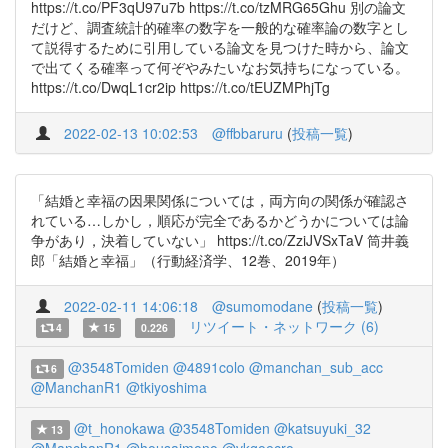
https://t.co/PF3qU97u7b https://t.co/tzMRG65Ghu 別の論文
だけど、調査統計的確率の数字を一般的な確率論の数字とし
て説得するために引用している論文を見つけた時から、論文
で出てくる確率って何ぞやみたいなお気持ちになっている。
https://t.co/DwqL1cr2ip https://t.co/tEUZMPhjTg
2022-02-13 10:02:53
@ffbbaruru
(
投稿一覧
)
「結婚と幸福の因果関係については，両方向の関係が確認さ
れている…しかし，順応が完全であるかどうかについては論
争があり，決着していない」 https://t.co/ZziJVSxTaV 筒井義
郎「結婚と幸福」（行動経済学、12巻、2019年）
2022-02-11 14:06:18
@sumomodane
(
投稿一覧
)
リツイート・ネットワーク (6)
4
15
0.226
@3548Tomiden
@4891colo
@manchan_sub_acc
6
@ManchanR1
@tkiyoshima
@t_honokawa
@3548Tomiden
@katsuyuki_32
13