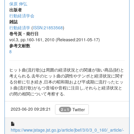
保原 伸弘
出版者
行動経済学会
雑誌
行動経済学
(
ISSN:21853568
)
巻号頁・発行日
vol.3, pp.160-161, 2010 (Released:2011-05-17)
参考文献数
8
ヒット曲(流行歌)は周囲の経済状況との関連が強い商品(財)と
考えられる.去年のヒット曲の調性やテンポと経済状況に関す
る分析に引き続き,日本の昭和期および平成期に流行ったヒッ
ト曲(流行歌)がもつ音域や音程に注目し,それらと経済状況と
の間の相関について考察する.
2023-06-20 09:28:21
Twitter
2 + 1
https://www.jstage.jst.go.jp/article/jbef/3/0/3_0_160/_article/-