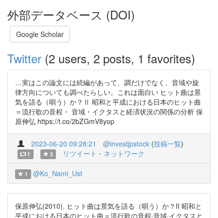
外部データベース (DOI)
Google Scholar
Twitter
(2 users, 2 posts, 1 favorites)
…実はこの論文には続編があって、調だけでなく、音域や旋
律方向についても調べたらしい。これは面白い ヒット曲は景
気を語る（唄う）か？Ⅱ 昭和と平成における日本のヒット曲
＝流行歌の音程・ 音域・イクタスと経済状況の関係の分析 保
原伸弘 https://t.co/2bZGmV8yop
2023-06-20 09:28:21
@investjpstock
(
投稿一覧
)
リツイート・ネットワーク
1
2
@Ko_Nami_Ust
1
保原伸弘(2010). ヒット曲は景気を語る（唄う）か？II 昭和と
平成における日本のヒット曲＝流行歌の音程·音域·イクタスと