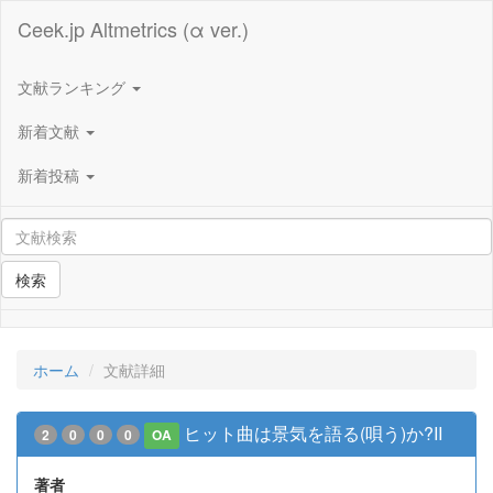
Ceek.jp Altmetrics (α ver.)
文献ランキング
新着文献
新着投稿
検索
ホーム
文献詳細
ヒット曲は景気を語る(唄う)か?II
2
0
0
0
OA
著者