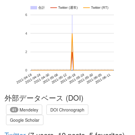
合計
Twitter (通常)
Twitter (RT)
6
4
2
0
2011-06-05
2011-04-18
2011-05-06
2011-05-24
2011-06-11
2011-04-24
2011-05-12
2011-05-30
2011-04-30
2011-05-18
外部データベース (DOI)
Mendeley
DOI Chronograph
41
Google Scholar
Twitter
(7 users, 10 posts, 5 favorites)