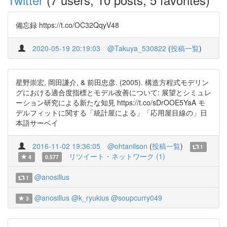
備忘録 https://t.co/OC32QqyV48
2020-05-19 20:19:03
@Takuya_530822
(
投稿一覧
)
星野崇宏, 岡田謙介, & 前田忠彦. (2005). 構造方程式モデリン
グにおける適合度指標とモデル改善について: 展望とシミュレ
ーション研究による新たな知見 https://t.co/sDrOOE5YaA モ
デルフィットに関する「統計屋による」「応用屋目線の」日
本語サーベイ
2016-11-02 19:36:05
@ohtanilson
(
投稿一覧
)
1
リツイート・ネットワーク (1)
4
0.577
@anosillus
1
@anosillus
@k_ryukius
@soupcurry049
3