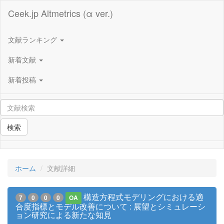
Ceek.jp Altmetrics (α ver.)
文献ランキング
新着文献
新着投稿
検索
ホーム
文献詳細
構造方程式モデリングにおける適
7
0
0
0
OA
合度指標とモデル改善について : 展望とシミュレーシ
ョン研究による新たな知見