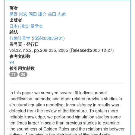
著者
星野 崇宏
岡田 謙介
前田 忠彦
出版者
日本行動計量学会
雑誌
行動計量学
(
ISSN:03855481
)
巻号頁・発行日
vol.32, no.2, pp.209-235, 2005 (Released:2005-12-27)
参考文献数
94
被引用文献数
27
20
In this paper we surveyed several fit indices, model
modification methods, and other related previous studies in
structural equation modeling. Inconsistency in results was
detected from the review of the literature. To obtain more
reliable knowledge, we performed simulation studies some
ten times larger in scale than previous studies to examine
the soundness of Golden Rules and the relationship between
indices. Also, bias in the distribution of likelihood ratio