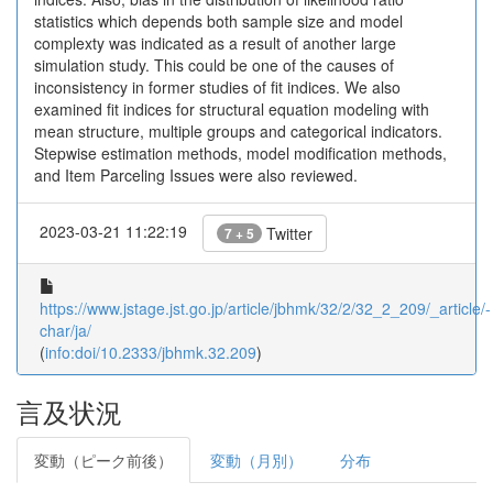
statistics which depends both sample size and model
complexty was indicated as a result of another large
simulation study. This could be one of the causes of
inconsistency in former studies of fit indices. We also
examined fit indices for structural equation modeling with
mean structure, multiple groups and categorical indicators.
Stepwise estimation methods, model modification methods,
and Item Parceling Issues were also reviewed.
2023-03-21 11:22:19
Twitter
7 + 5
https://www.jstage.jst.go.jp/article/jbhmk/32/2/32_2_209/_article/-
char/ja/
(
info:doi/10.2333/jbhmk.32.209
)
言及状況
変動（ピーク前後）
変動（月別）
分布