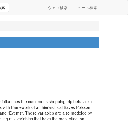
検索
ウェブ検索
ニュース検索
 influences the customer's shopping trip behavior to
s with framework of an hierarchical Bayes Poisson
, and “Events”. These variables are also modeled by
eting mix variables that have the most effect on