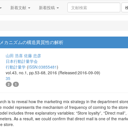
新着文献
新着投稿
メカニズムの構造異質性の解析
山田 浩喜
佐藤 忠彦
日本行動計量学会
行動計量学
(
ISSN:03855481
)
vol.43, no.1, pp.53-68, 2016 (Released:2016-09-09)
35
2
1
rch is to reveal how the marketing mix strategy in the department store
e model represents the mechanism of frequency of coming to the store
el includes three explanatory variables: “Store loyalty”, “Direct mail”
meters. As a result, we could confirm that direct mail is one of the mark
e store.