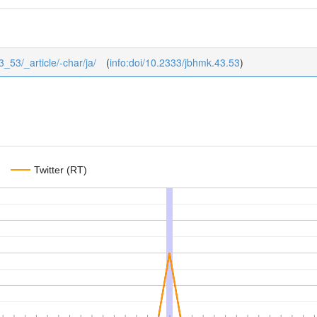
3_53/_article/-char/ja/
(
info:doi/10.2333/jbhmk.43.53
)
Twitter (RT)