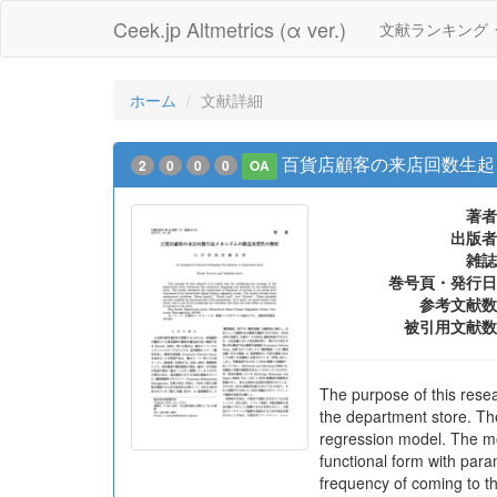
Ceek.jp Altmetrics (α ver.)
文献ランキング
ホーム
文献詳細
百貨店顧客の来店回数生起
2
0
0
0
OA
著者
出版者
雑誌
巻号頁・発行日
参考文献数
被引用文献数
The purpose of this resea
the department store. Th
regression model. The mod
functional form with para
frequency of coming to th