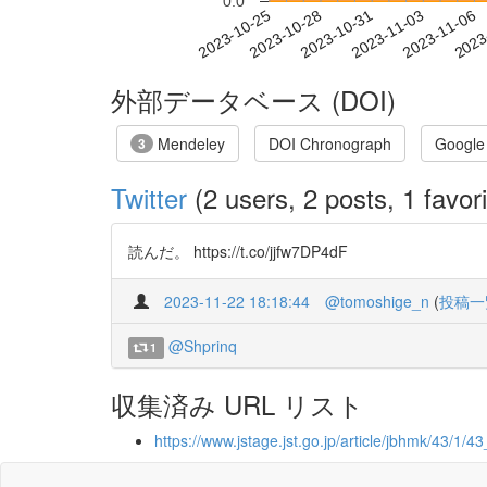
0.0
2023-10-31
2023-11-03
2023-11-06
2023
2023-10-25
2023-10-28
外部データベース (DOI)
Mendeley
DOI Chronograph
Google
3
Twitter
(2 users, 2 posts, 1 favori
読んだ。 https://t.co/jjfw7DP4dF
2023-11-22 18:18:44
@tomoshige_n
(
投稿一
@Shprinq
1
収集済み URL リスト
https://www.jstage.jst.go.jp/article/jbhmk/43/1/43