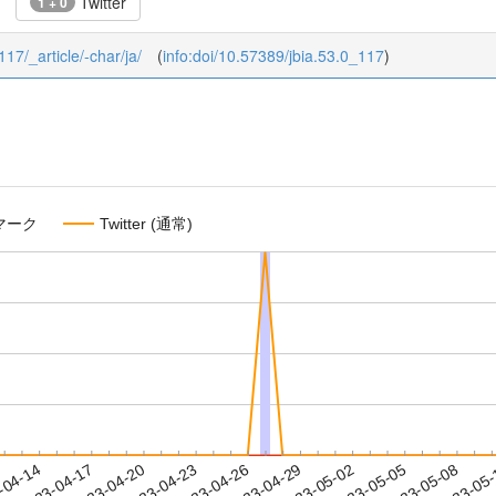
Twitter
1 + 0
117/_article/-char/ja/
(
info:doi/10.57389/jbia.53.0_117
)
マーク
Twitter (通常)
2023-05-05
2023-05-08
2023-05
-04-14
2
2023-04-17
2023-04-20
2023-04-23
2023-04-26
2023-04-29
2023-05-02