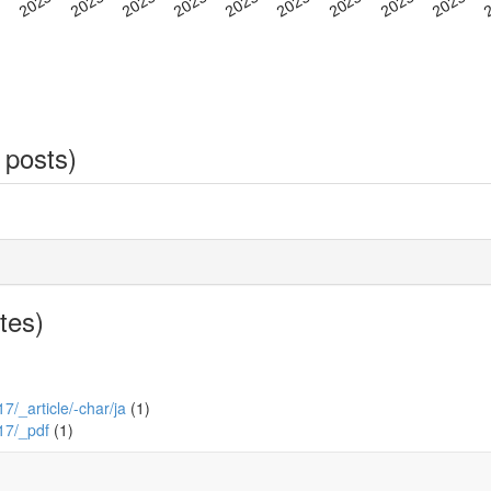
 posts)
tes)
17/_article/-char/ja
(1)
117/_pdf
(1)