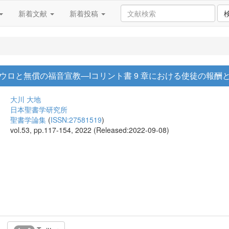
新着文献
新着投稿
ウロと無償の福音宣教―Iコリント書 9 章における使徒の報酬
大川 大地
日本聖書学研究所
聖書学論集
(
ISSN:27581519
)
vol.53, pp.117-154, 2022 (Released:2022-09-08)