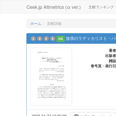
Ceek.jp Altmetrics (α ver.)
文献ランキング
ホーム
文献詳細
放浪のラディカリスト・パ
2
0
0
0
OA
著者
出版者
雑誌
巻号頁・発行日
2023-04-27 12:30:29