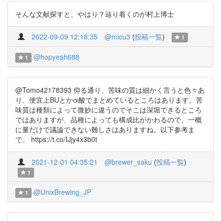
そんな文献探すと、やはり？辿り着くのが村上博士
2022-09-09 12:18:35
@micu3
(
投稿一覧
)
1
@hopyeah688
1
@Tomo42178393 仰る通り、苦味の質は細かく言うと色々あ
り、便宜上BUとかα酸でまとめているところはあります。苦
味質は種類によって微妙に違うのでそこは深堀できるところ
ではありますが、品種によっても構成比がかわるので、一概
に量だけで議論できない難しさはありますね。以下参考ま
で。 https://t.co/IJjy4x3b0t
2021-12-01 04:35:21
@brewer_saku
(
投稿一覧
)
1
@UnixBrewing_JP
1