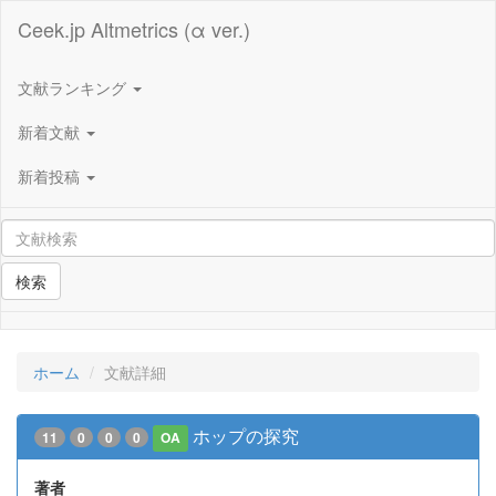
Ceek.jp Altmetrics (α ver.)
文献ランキング
新着文献
新着投稿
検索
ホーム
文献詳細
ホップの探究
11
0
0
0
OA
著者