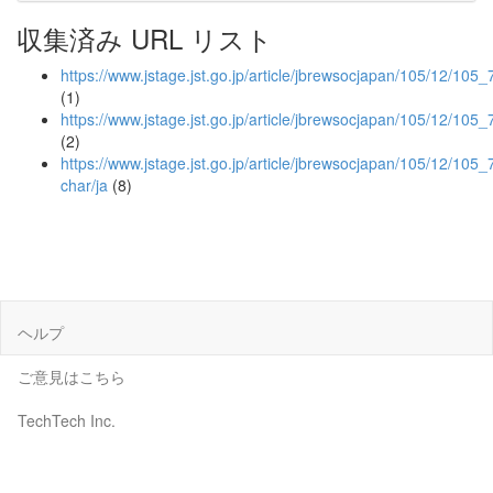
収集済み URL リスト
https://www.jstage.jst.go.jp/article/jbrewsocjapan/105/12/105_
(1)
https://www.jstage.jst.go.jp/article/jbrewsocjapan/105/12/105
(2)
https://www.jstage.jst.go.jp/article/jbrewsocjapan/105/12/105_
char/ja
(8)
ヘルプ
ご意見はこちら
TechTech Inc.