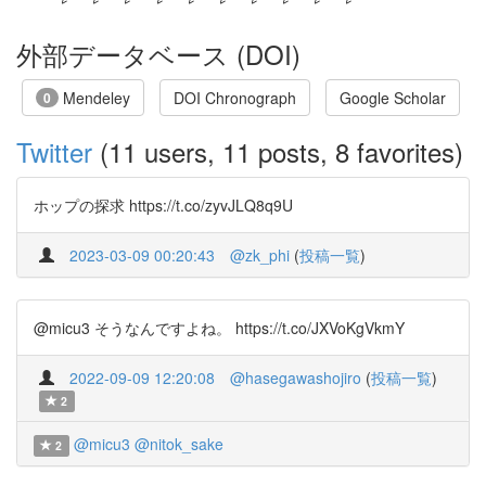
外部データベース (DOI)
Mendeley
DOI Chronograph
Google Scholar
0
Twitter
(11 users, 11 posts, 8 favorites)
ホップの探求 https://t.co/zyvJLQ8q9U
2023-03-09 00:20:43
@zk_phi
(
投稿一覧
)
@micu3 そうなんですよね。 https://t.co/JXVoKgVkmY
2022-09-09 12:20:08
@hasegawashojiro
(
投稿一覧
)
2
@micu3
@nitok_sake
2