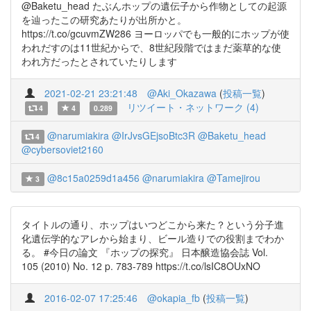
@Baketu_head たぶんホップの遺伝子から作物としての起源
を辿ったこの研究あたりが出所かと。
https://t.co/gcuvmZW286 ヨーロッパでも一般的にホップが使
われだすのは11世紀からで、8世紀段階ではまだ薬草的な使
われ方だったとされていたりします
2021-02-21 23:21:48
@Aki_Okazawa
(
投稿一覧
)
リツイート・ネットワーク (4)
4
4
0.289
@narumiakira
@IrJvsGEjsoBtc3R
@Baketu_head
4
@cybersoviet2160
@8c15a0259d1a456
@narumiakira
@Tamejirou
3
タイトルの通り、ホップはいつどこから来た？という分子進
化遺伝学的なアレから始まり、ビール造りでの役割までわか
る。 #今日の論文 『ホップの探究』 日本醸造協会誌 Vol.
105 (2010) No. 12 p. 783-789 https://t.co/lsIC8OUxNO
2016-02-07 17:25:46
@okapia_fb
(
投稿一覧
)