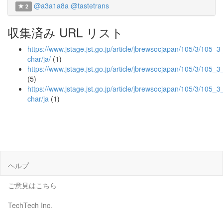
@a3a1a8a
@tastetrans
2
収集済み URL リスト
https://www.jstage.jst.go.jp/article/jbrewsocjapan/105/3/105_3_
char/ja/
(1)
https://www.jstage.jst.go.jp/article/jbrewsocjapan/105/3/105_
(5)
https://www.jstage.jst.go.jp/article/jbrewsocjapan/105/3/105_3
char/ja
(1)
ヘルプ
ご意見はこちら
TechTech Inc.