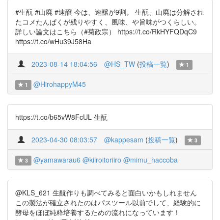
#生酛 #山廃 #速醸 今は、速醸が9割。 生酛、山廃は分解され
たコメたんぱくが残りやすく、風味、や旨味がつくらしい。
詳しい論文はこちら（#菊政宗） https://t.co/RkHYFQDqC9
https://t.co/wHu39J58Ha
2023-08-14 18:04:56
@HS_TW
(
投稿一覧
)
1
@HirohappyM45
1
https://t.co/b65vW8FcUL 生酛
2023-04-30 08:03:57
@kappesam
(
投稿一覧
)
3
@yamawarau6
@kiiroitoriiro
@mimu_haccoba
3
@KLS_621 生酛作りも調べてみると面白いかもしれません
この製法が確立されたのはパスツール以前でして、経験的に
酵母をほぼ純粋培養するための流れになっています！