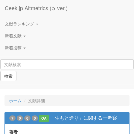
Ceek.jp Altmetrics (α ver.)
文献ランキング
新着文献
新着投稿
検索
ホーム
文献詳細
「生もと造り」に関する一考察
7
0
0
0
OA
著者