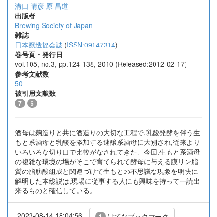
溝口 晴彦
原 昌道
出版者
Brewing Society of Japan
雑誌
日本醸造協会誌
(
ISSN:09147314
)
巻号頁・発行日
vol.105, no.3, pp.124-138, 2010 (Released:2012-02-17)
参考文献数
50
被引用文献数
7
6
酒母は麹造りと共に酒造りの大切な工程で,乳酸発酵を伴う生
もと系酒母と乳酸を添加する速醸系酒母に大別され,従来より
いろいろな切り口で比較がなされてきた。今回,生もと系酒母
の複雑な環境の場がそこで育てられて酵母に与える膜リン脂
質の脂肪酸組成と関連づけて生もとの不思議な現象を明快に
解明した本総説は,現場に従事する人にも興味を持って一読出
来るものと確信している。
2023-08-14 18:04:56
はてなブックマーク
1