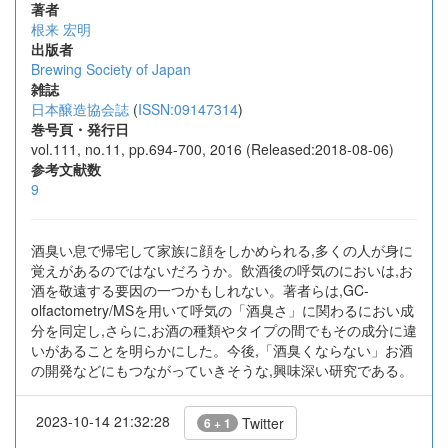
著者
根来 宏明
出版者
Brewing Society of Japan
雑誌
日本醸造協会誌
(
ISSN:09147314
)
巻号頁・発行日
vol.111, no.11, pp.694-700, 2016 (Released:2018-08-06)
参考文献数
9
酒臭い息で帰宅して家族に顔をしかめられる,多くの人が身に
覚えがあるのではないだろうか。飲酒後の呼気のにおいは,お
酒を敬遠する要因の一つかもしれない。著者らは,GC-
olfactometry/MSを用いて呼気の「酒臭さ」に関わるにおい成
分を同定し,さらに,お酒の種類やタイプの間でもその成分に違
いがあることを明らかにした。今後,「酒臭くならない」お酒
の開発などにもつながっていきそうな,興味深い研究である。
2023-10-14 21:32:28
Twitter
6 + 1