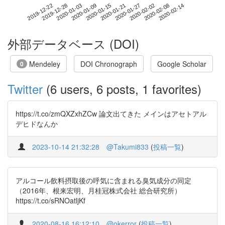
2020-02-08
2019-12-22
2020-01-09
2020-01-27
2020-02-14
2019-12-28
2020-01-15
2020-02-02
2020-01-03
2020-01-21
外部データベース (DOI)
Mendeley
DOI Chronograph
Google Scholar
0
Twitter
(6 users, 6 posts, 1 favorites)
https://t.co/zmQXZxhZCw 論文出てきた メインはアセトアル
デヒドなんか
2023-10-14 21:32:28
@Takumi833
(
投稿一覧
)
アルコール飲料摂取後の呼気に含まれる臭気成分の同定
（2016年、根来宏明、月桂冠株式会社 総合研究所）
https://t.co/sRNOatljKf
2020-08-16 16:12:10
@okerror
(
投稿一覧
)