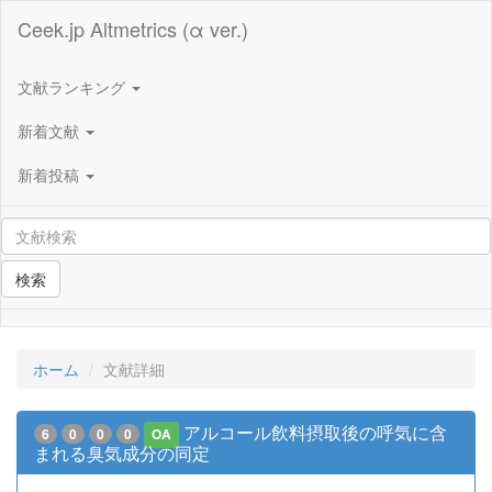
Ceek.jp Altmetrics (α ver.)
文献ランキング
新着文献
新着投稿
検索
ホーム
文献詳細
アルコール飲料摂取後の呼気に含
6
0
0
0
OA
まれる臭気成分の同定