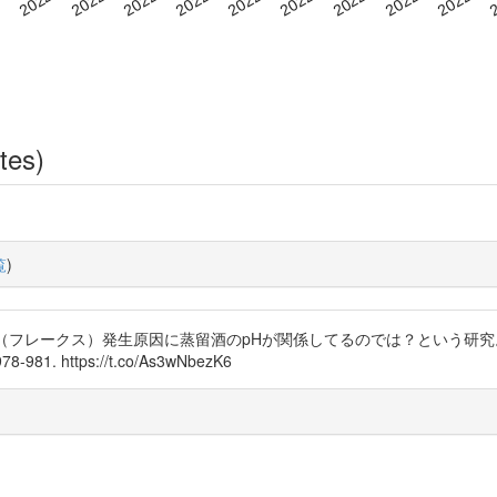
tes)
覧
)
離（フレークス）発生原因に蒸留酒のpHが関係してるのでは？という研究。 坂
. https://t.co/As3wNbezK6