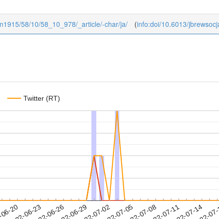
pan1915/58/10/58_10_978/_article/-char/ja/
(
info:doi/10.6013/jbrewso
Twitter (RT)
2022-07-11
2022-07-14
2022-07
-06-20
2
2022-06-23
2022-06-26
2022-06-29
2022-07-02
2022-07-05
2022-07-08