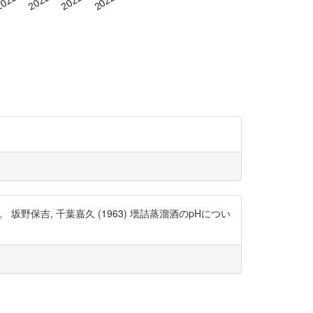
野保吉, 千葉嘉久 (1963) 壜詰蒸溜酒のpHについ