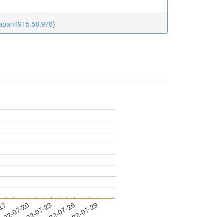
cjapan1915.58.978
)
-17
022-07-20
2022-07-23
2022-07-26
2022-07-29