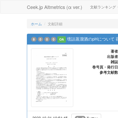
Ceek.jp Altmetrics (α ver.)
文献ランキング
ホーム
文献詳細
壜詰蒸溜酒のpHについて
8
0
0
0
OA
著者
出版者
雑誌
巻号頁・発行日
参考文献数
2023-10-01 10:51:45