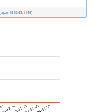
ocjapan1915.63.1149
)
-25
023-12-28
2023-12-31
2024-01-03
2024-01-06