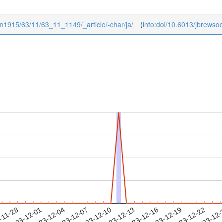
pan1915/63/11/63_11_1149/_article/-char/ja/
(
info:doi/10.6013/jbrews
2023-12-19
2023-12-22
2023-12
-11-28
2
2023-12-01
2023-12-04
2023-12-07
2023-12-10
2023-12-13
2023-12-16