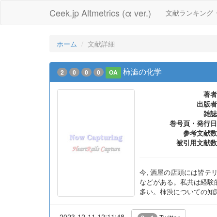
Ceek.jp Altmetrics (α ver.)
文献ランキング
ホーム
文献詳細
柿澁の化学
2
0
0
0
OA
著者
出版者
雑誌
巻号頁・発行日
参考文献数
被引用文献数
今, 酒屋の店頭には皆
などがある。私共は経験
多い。柿渋についての知
2023-12-11 12:11:48