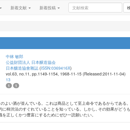
新着文献
新着投稿
中林 敏郎
公益財団法人 日本醸造協会
日本釀造協會雜誌
(
ISSN:0369416X
)
vol.63, no.11, pp.1149-1154, 1968-11-15 (Released:2011-11-04)
13
1
1
テリのよい酒が並んでいる。これは商品として至上命令であるからである
的に柿渋法のすぐれていることを知っている。しかし, その効果がどうも
識を正しくかつ豊富にするためにぜひ一読願いたい。