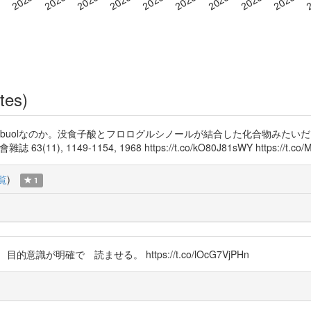
tes)
skibuolなのか。没食子酸とフロログルシノールが結合した化合物みた
1149-1154, 1968 https://t.co/kO80J81sWY https://t.co/M
覧
)
1
が明確で 読ませる。 https://t.co/lOcG7VjPHn