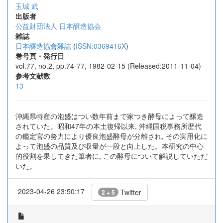
玉城 武
出版者
公益財団法人 日本醸造協会
雑誌
日本釀造協會雜誌
(
ISSN:0369416X
)
巻号頁・発行日
vol.77, no.2, pp.74-77, 1982-02-15 (Released:2011-11-04)
参考文献数
13
沖縄県特産の泡盛はつい数年前まで家つき酵母によって醸造
されていた。昭和47年の本土復帰以来, 沖縄国税事務所歴代
の鑑定官の努力により優良泡盛酵母が分離され, その実用化に
よって泡盛の品質及び収量が一段と向上した。本研究の中心
的役割を果してきた筆者に, この酵母について解説していただ
いた。
2023-04-26 23:50:17
Twitter
2 + 5