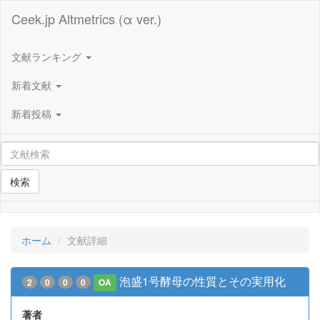
Ceek.jp Altmetrics (α ver.)
文献ランキング
新着文献
新着投稿
検索
ホーム
文献詳細
泡盛1号酵母の性質とその実用化
2
0
0
0
OA
著者