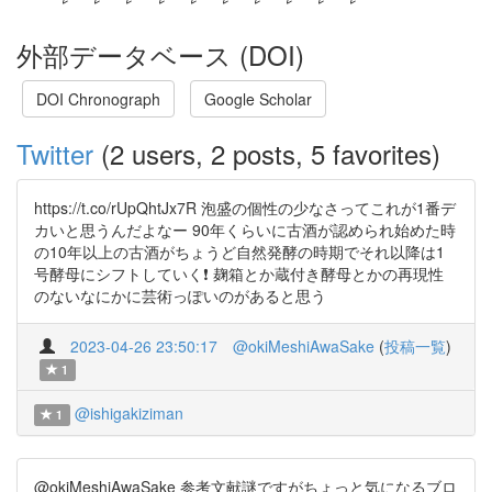
外部データベース (DOI)
DOI Chronograph
Google Scholar
Twitter
(2 users, 2 posts, 5 favorites)
https://t.co/rUpQhtJx7R 泡盛の個性の少なさってこれが1番デ
カいと思うんだよなー 90年くらいに古酒が認められ始めた時
の10年以上の古酒がちょうど自然発酵の時期でそれ以降は1
号酵母にシフトしていく❗️ 麹箱とか蔵付き酵母とかの再現性
のないなにかに芸術っぽいのがあると思う
2023-04-26 23:50:17
@okiMeshiAwaSake
(
投稿一覧
)
1
@ishigakiziman
1
@okiMeshiAwaSake 参考文献謎ですがちょっと気になるブロ