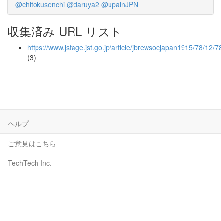
@chitokusenchi
@daruya2
@upainJPN
収集済み URL リスト
https://www.jstage.jst.go.jp/article/jbrewsocjapan1915/78/12
(3)
ヘルプ
ご意見はこちら
TechTech Inc.