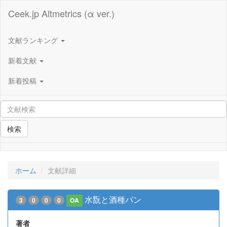
Ceek.jp Altmetrics (α ver.)
文献ランキング
新着文献
新着投稿
検索
ホーム
文献詳細
水翫と酒種パン
3
0
0
0
OA
著者