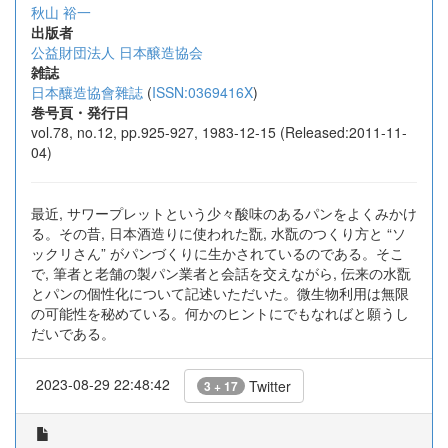
秋山 裕一
出版者
公益財団法人 日本醸造協会
雑誌
日本釀造協會雜誌
(
ISSN:0369416X
)
巻号頁・発行日
vol.78, no.12, pp.925-927, 1983-12-15 (Released:2011-11-
04)
最近, サワープレットという少々酸味のあるパンをよくみかけ
る。その昔, 日本酒造りに使われた翫, 水翫のつくり方と “ソ
ックリさん” がパンづくりに生かされているのである。そこ
で, 筆者と老舗の製パン業者と会話を交えながら, 伝来の水翫
とパンの個性化について記述いただいた。微生物利用は無限
の可能性を秘めている。何かのヒントにでもなればと願うし
だいである。
2023-08-29 22:48:42
Twitter
3 + 17