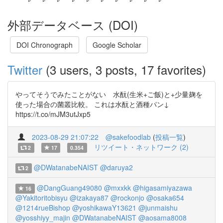
外部データベース (DOI)
DOI Chronograph
Google Scholar
Twitter
(3 users, 3 posts, 17 favorites)
やってそうでみたことがない 水酛(生米+ご飯)と+少量麹を
使った場合の菌叢比較。 これは水酛と酒種パン↓
https://t.co/mJM3utJxp5
2023-08-29 21:07:22
@sakefoodlab
(
投稿一覧
)
リツイート・ネットワーク (2)
2
17
0.354
@DWatanabeNAIST
@daruya2
2
@DangGuang49080
@mxxkk
@higasamiyazawa
16
@Yakitoritobisyu
@izakaya87
@rockonjo
@osaka654
@1214rueBishop
@yoshikawaY13621
@junmaishu
@yosshiyy_majin
@DWatanabeNAIST
@aosama8008