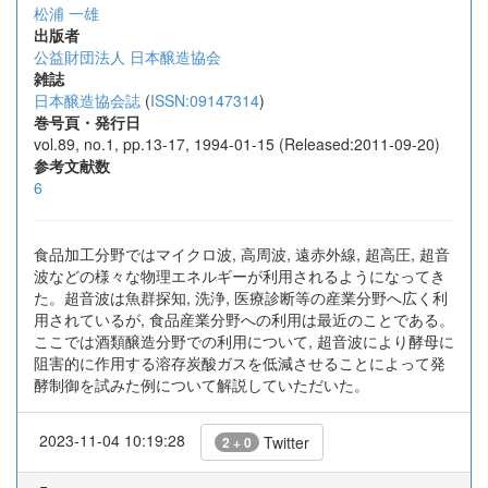
松浦 一雄
出版者
公益財団法人 日本醸造協会
雑誌
日本醸造協会誌
(
ISSN:09147314
)
巻号頁・発行日
vol.89, no.1, pp.13-17, 1994-01-15 (Released:2011-09-20)
参考文献数
6
食品加工分野ではマイクロ波, 高周波, 遠赤外線, 超高圧, 超音
波などの様々な物理エネルギーが利用されるようになってき
た。超音波は魚群探知, 洗浄, 医療診断等の産業分野へ広く利
用されているが, 食品産業分野への利用は最近のことである。
ここでは酒類醸造分野での利用について, 超音波により酵母に
阻害的に作用する溶存炭酸ガスを低減させることによって発
酵制御を試みた例について解説していただいた。
2023-11-04 10:19:28
Twitter
2 + 0