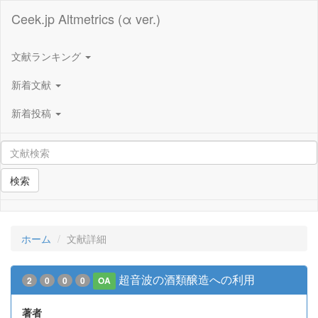
Ceek.jp Altmetrics (α ver.)
文献ランキング
新着文献
新着投稿
検索
ホーム
文献詳細
超音波の酒類醸造への利用
2
0
0
0
OA
著者