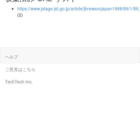
https://www.jstage.jst.go.jp/article/jbrewsocjapan1988/89/1/8
(2)
ヘルプ
ご意見はこちら
TechTech Inc.