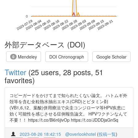
0
2023-09-15
2023-07-29
2023-08-16
2023-09-03
2023-09-21
2023-08-04
2023-08-22
2023-09-09
2023-08-10
2023-08-28
外部データベース (DOI)
Mendeley
DOI Chronograph
Google Scholar
0
Twitter
(25 users, 28 posts, 51
favorites)
コピーガードをかけてまで知られたくない論文。 ハトムギ外
殻等を含む全粒熱水抽出エキス(CRD)とビタミン剤
(VB1,6,12、葉酸)併用療法で尖圭コンジローマ等HPV疾患に
効く可能性を感じさせる症例報告論文。 HPVワクチンなんて
不要！！ https://t.co/Bl6r6jivOp https://t.co/JDDDjaGnSq
2023-08-26 18:42:15
@overlookhotel
(
投稿一覧
)