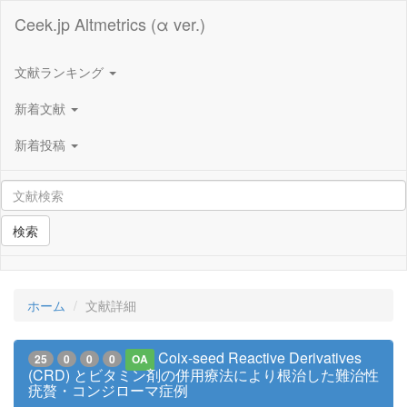
Ceek.jp Altmetrics (α ver.)
文献ランキング
新着文献
新着投稿
検索
ホーム
文献詳細
Coix-seed Reactive Derivatives
25
0
0
0
OA
(CRD) とビタミン剤の併用療法により根治した難治性
疣贅・コンジローマ症例