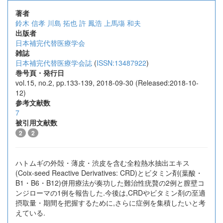
著者
鈴木 信孝
川島 拓也
許 鳳浩
上馬塲 和夫
出版者
日本補完代替医療学会
雑誌
日本補完代替医療学会誌
(
ISSN:13487922
)
巻号頁・発行日
vol.15, no.2, pp.133-139, 2018-09-30 (Released:2018-10-
12)
参考文献数
7
被引用文献数
2
2
ハトムギの外殻・薄皮・渋皮を含む全粒熱水抽出エキス
(Coix-seed Reactive Derivatives: CRD)とビタミン剤(葉酸・
B1・B6・B12)併用療法が奏功した難治性疣贅の2例と膣壁コ
ンジローマの1例を報告した.今後は,CRDやビタミン剤の至適
摂取量・期間を把握するために,さらに症例を集積したいと考
えている.