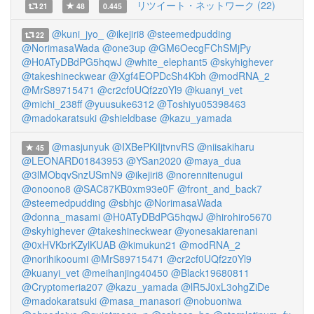
リツイート・ネットワーク (22)
21
48
0.445
@kuni_jyo_
@ikejiri8
@steemedpudding
22
@NorimasaWada
@one3up
@GM6OecgFChSMjPy
@H0ATyDBdPG5hqwJ
@white_elephant5
@skyhighever
@takeshineckwear
@Xgf4EOPDcSh4Kbh
@modRNA_2
@MrS89715471
@cr2cf0UQf2z0Yl9
@kuanyi_vet
@michi_238ff
@yuusuke6312
@Toshiyu05398463
@madokaratsuki
@shieldbase
@kazu_yamada
@masjunyuk
@IXBePKiIjtvnvRS
@niisakiharu
45
@LEONARD01843953
@YSan2020
@maya_dua
@3lMObqvSnzUSmN9
@ikejiri8
@norennitenugui
@onoono8
@SAC87KB0xm93e0F
@front_and_back7
@steemedpudding
@sbhjc
@NorimasaWada
@donna_masami
@H0ATyDBdPG5hqwJ
@hirohiro5670
@skyhighever
@takeshineckwear
@yonesakiarenani
@0xHVKbrKZylKUAB
@kimukun21
@modRNA_2
@norihikooumi
@MrS89715471
@cr2cf0UQf2z0Yl9
@kuanyi_vet
@meihanjing40450
@Black19680811
@Cryptomeria207
@kazu_yamada
@lR5J0xL3ohgZiDe
@madokaratsuki
@masa_manasori
@nobuoniwa