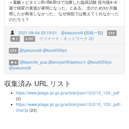
＋葉酸＋ビタミンB1/B6/B12で治療した臨床試験 投与後4~6
週で病変の衰退が著明になった。とある。 念のため3か月服
用したが再発しなかった。 なぜ病院では教えてくれなかった
のだろう？
2021-09-04 22:19:01
@yasuono8
(
投稿一覧
)
2
リツイート・ネットワーク (2)
7
0.707
@yasuono8
@kou0059ya
2
@kaomite_pua
@annyon5hasimun1
@kou0059ya
4
@yasuono8
収集済み URL リスト
https://www.jstage.jst.go.jp/article/jcam/15/2/15_133/_pdf
(2)
https://www.jstage.jst.go.jp/article/jcam/15/2/15_133/_pdf/-
char/ja
(23)