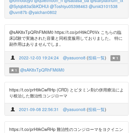
@ohnodojyo
@quietmoon_n
@sabasa_ba
@starplatinum_fx
@Sytqb83aSbKDHUi
@Toshiyu05398463
@uni43101538
@uvn87b
@yaichan0802
@sAK8xTpQRhFM6M0 https://t.co/prH9kCP0Vx こちらの臨
床試験で実施された容量と同程度服用しておりました。 特に
副作用はありませんでしま。
2022-12-03 19:24:24
@yasuono8
(
投稿一覧
)
1
@sAK8xTpQRhFM6M0
1
https://t.co/prH9kCwRHp (CRD) とビタミン剤の併用療法によ
り根治した難治性コンジローマ
2021-09-08 22:56:31
@yasuono8
(
投稿一覧
)
https://t.co/prH9kCwRHp 難治性のコンジローマをヨクイニン