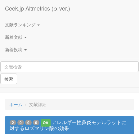
Ceek.jp Altmetrics (α ver.)
文献ランキング
新着文献
新着投稿
検索
ホーム
文献詳細
アレルギー性鼻炎モデルラットに
2
0
0
0
OA
対するロズマリン酸の効果