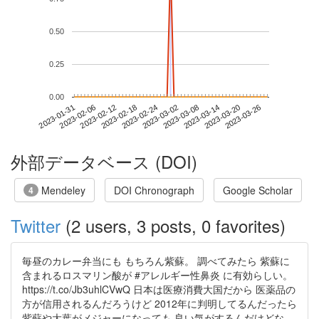
0.50
0.25
0.00
2023-03-20
2023-01-31
2023-02-18
2023-03-08
2023-03-26
2023-02-06
2023-02-24
2023-03-14
2023-02-12
2023-03-02
外部データベース (DOI)
Mendeley
DOI Chronograph
Google Scholar
4
Twitter
(2 users, 3 posts, 0 favorites)
毎昼のカレー弁当にも もちろん紫蘇。 調べてみたら 紫蘇に
含まれるロスマリン酸が #アレルギー性鼻炎 に有効らしい。
https://t.co/Jb3uhlCVwQ 日本は医療消費大国だから 医薬品の
方が信用されるんだろうけど 2012年に判明してるんだったら
紫蘇や大葉がメジャーになっても 良い気がするんだけどな