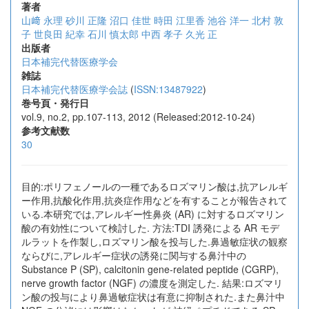
著者
山﨑 永理
砂川 正隆
沼口 佳世
時田 江里香
池谷 洋一
北村 敦
子
世良田 紀幸
石川 慎太郎
中西 孝子
久光 正
出版者
日本補完代替医療学会
雑誌
日本補完代替医療学会誌
(
ISSN:13487922
)
巻号頁・発行日
vol.9, no.2, pp.107-113, 2012 (Released:2012-10-24)
参考文献数
30
目的:ポリフェノールの一種であるロズマリン酸は,抗アレルギ
ー作用,抗酸化作用,抗炎症作用などを有することが報告されて
いる.本研究では,アレルギー性鼻炎 (AR) に対するロズマリン
酸の有効性について検討した. 方法:TDI 誘発による AR モデ
ルラットを作製し,ロズマリン酸を投与した.鼻過敏症状の観察
ならびに,アレルギー症状の誘発に関与する鼻汁中の
Substance P (SP), calcitonin gene-related peptide (CGRP),
nerve growth factor (NGF) の濃度を測定した. 結果:ロズマリ
ン酸の投与により鼻過敏症状は有意に抑制された.また鼻汁中