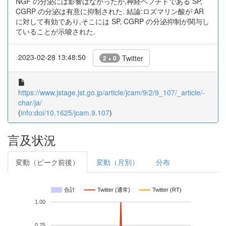
NGF の分泌には影響はなかったが,神経ペプチドである SP,
CGRP の分泌は有意に抑制された. 結論:ロズマリン酸が AR
に対して有効であり,そこには SP, CGRP の分泌抑制が関与し
ていることが示唆された.
2023-02-28 13:48:50
Twitter
2 + 0
https://www.jstage.jst.go.jp/article/jcam/9/2/9_107/_article/-
char/ja/
(
info:doi/10.1625/jcam.9.107
)
言及状況
変動（ピーク前後）
変動（月別）
分布
合計
Twitter (通常)
Twitter (RT)
1.00
0.75