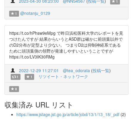
2023-04-30 08:23:00
@NNS4567
(
投稿一覧
)
1
@notanju_0129
1
https://t.co/hPhsw9eMpg で昨日浜松医科大学のレポートを見
つけたんですが 結果からいうとASD群は確かに前頭葉以外で
のD2分布が定型より少ない。 つまりD2は抑制神経系である
ために頭頂葉側の領野が発達しやすいということですが
https://t.co/LV3IK30RMg
2022-12-29 11:27:01
@tea_odorata
(
投稿一覧
)
リツイート・ネットワーク
1
1
0
収集済み URL リスト
https://www.jstage.jst.go.jp/article/jcbd/13/1/13_18/_pdf
(2)