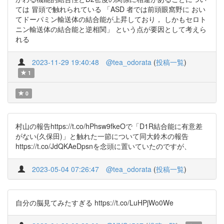
ては 冒頭で触れられている 「ASD 者では前頭眼窩野に おい
てドーパミン輸送体の結合能が上昇しており， しかもセロト
ニン輸送体の結合能と逆相関」 という点が要因として考えら
れる
2023-11-29 19:40:48
@tea_odorata
(
投稿一覧
)
1
0
村山の報告https://t.co/hPhsw9fkeOで「D1R結合能に有意差
がない(久保田)」と触れた一節について同大鈴木の報告
https://t.co/JdQKAeDpsnを念頭に置いていたのですが、
2023-05-04 07:26:47
@tea_odorata
(
投稿一覧
)
自分の脳見てみたすぎる https://t.co/LuHPjWo0We