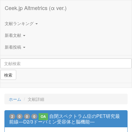
Ceek.jp Altmetrics (α ver.)
文献ランキング
新着文献
新着投稿
検索
ホーム
文献詳細
自閉スペクトラム症のPET研究最
2
0
0
0
OA
前線―D2/3ドーパミン受容体と脳機能―