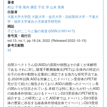
著者
村山 千尋
尾内 康臣
千住 淳
山末 英典
出版者
大阪大学大学院 大阪大学・金沢大学・浜松医科大学・千葉大
学・福井大学連合小児発達学研究科
雑誌
子どものこころと脳の発達
(
ISSN:21851417
)
巻号頁・発行日
vol.13, no.1, pp.18-24, 2022 (Released:2022-10-15)
参考文献数
32
自閉スペクトラム症(ASD)の原因や病態はその多くが未解明
である.それに対し,陽電子断層撮像法(PET)は,生体内の特定の
分子の分布や動態を定量的に測定できる強力な研究手法であ
る.2020年以降,ASDを対象としたドーパミン受容体のPET研
究が立て続けに報告されており,ASDの病態へのドーパミン系
の関わりが注目されている.本稿では特に,私たちが行ったASD
の線条体外領域におけるドーパミンD2/3受容体のPET研究を
紹介する.この研究によって,ASD者では,ドーパミンD2/3受容
体の豊富に存在する線条体外領域全体でドーパミンD2/3受容