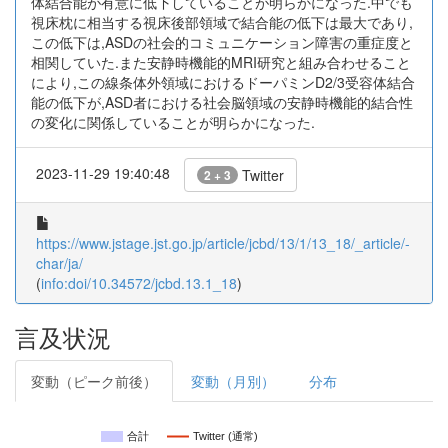
体結合能が有意に低下していることが明らかになった.中でも
視床枕に相当する視床後部領域で結合能の低下は最大であり,
この低下は,ASDの社会的コミュニケーション障害の重症度と
相関していた.また安静時機能的MRI研究と組み合わせること
により,この線条体外領域におけるドーパミンD2/3受容体結合
能の低下が,ASD者における社会脳領域の安静時機能的結合性
の変化に関係していることが明らかになった.
2023-11-29 19:40:48
Twitter
2 + 3
https://www.jstage.jst.go.jp/article/jcbd/13/1/13_18/_article/-
char/ja/
(
info:doi/10.34572/jcbd.13.1_18
)
言及状況
変動（ピーク前後）
変動（月別）
分布
合計
Twitter (通常)