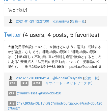
[あとで読む]
2021-01-29 12:27:00
id:namiryu
(
投稿一覧
)
Twitter
(4 users, 4 posts, 5 favorites)
大麻使用罪創設について、今後はどのように憲法に抵触する
かが論点になりそう。罪刑均衡の原則？ “罪刑均衡の原則
は、(中略)著しく不均衡に重い刑罰を違憲•無効とするところ
にある” 安田拓人「法定刑の改正動向について－犯罪論の立
場から－」刑法雑誌46巻1号86-99頁 https://t.co/9caosIn618
2023-11-16 00:04:14
@NonakaTsuyoshi
(
投稿一覧
)
リツイート・ネットワーク (2)
2
4
0.354
@kanimissss
@rasNobu420
2
@YjQ63da43D1VKKj
@mindyourgapuk
@rasNobu420
4
@tast71