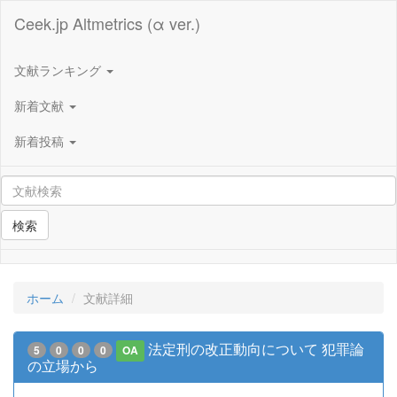
Ceek.jp Altmetrics (α ver.)
文献ランキング
新着文献
新着投稿
検索
ホーム
文献詳細
法定刑の改正動向について 犯罪論
5
0
0
0
OA
の立場から