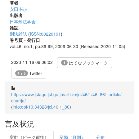
著者
安田 拓人
出版者
日本刑法学会
雑誌
刑法雑誌
(
ISSN:00220191
)
巻号頁・発行日
vol.46, no.1, pp.86-99, 2006-06-30 (Released:2020-11-05)
2023-11-16 09:06:02
はてなブックマーク
1
Twitter
4 + 5
https://www.jstage.jst.go.jp/article/jcl/46/1/46_86/_article/-
char/ja/
(
info:doi/10.34328/jcl.46.1_86
)
言及状況
変動（ピーク前後）
変動（月別）
分布