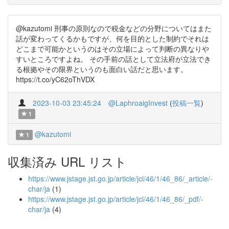
@kazutomi 刑事の原則なので税金などの分野についてはまた
話が変わってくるかもですが、何を目的とした制約でそれは
どこまで可能かというのはその立場によって判断の異なりや
すいところですよね。 その手前の話として立法府が立法でき
る根拠やその限界というのも面白い話だと思います。
https://t.co/yC62oThVDX
2023-10-03 23:45:24
@LaphroaigInvest
(
投稿一覧
)
1
@kazutomi
1
収集済み URL リスト
https://www.jstage.jst.go.jp/article/jcl/46/1/46_86/_article/-
char/ja
(1)
https://www.jstage.jst.go.jp/article/jcl/46/1/46_86/_pdf/-
char/ja
(4)